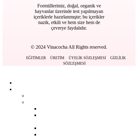
Formüllerimiz, doğal, organik ve
hayvanlar üzerinde test yapılmayan
içeriklerle hazırlanmıştır; bu içerikler
nazik, etkili ve hem size hem de
çevreye faydalıdır.
© 2024 Vinacocha All Rights reserved.
EĞITIMLER
ÜRETIM
ÜYELIK SÖZLEŞMESI
GIZLILIK
SÖZLEŞMESI
Kapat
Anasayfa
Ürünlerimiz
BACK
DERMOKOZMETIK
BACK
GÜNEŞ BAKIM
ÜRÜNLERI
SERUMLAR
TEMIZLEME