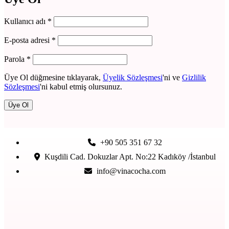
Kullanıcı adı
*
E-posta adresi
*
Parola
*
Üye Ol düğmesine tıklayarak,
Üyelik Sözleşmesi
'ni ve
Gizlilik
Sözleşmesi
'ni kabul etmiş olursunuz.
Üye Ol
+90 505 351 67 32
Kuşdili Cad. Dokuzlar Apt. No:22 Kadıköy /İstanbul
info@vinacocha.com