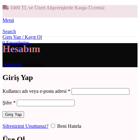
1000 TL ve Üzeri Alışverişlerde Kargo Ücretsiz
Menü
Search
Giriş Yap / Kayıt Ol
0
Favorilerim
Hesabım
0
items
0,00
₺
Anasayfa
»
Hesabım
Giriş Yap
Kullanıcı adı veya e-posta adresi
*
Şifre
*
Giriş Yap
Şifrenizimi Unuttunuz?
Beni Hatırla
Üye Ol