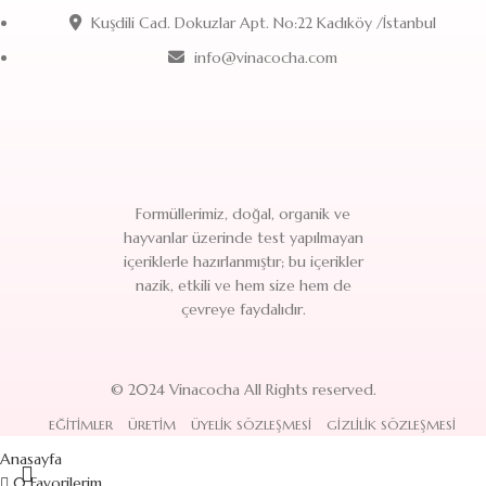
Kuşdili Cad. Dokuzlar Apt. No:22 Kadıköy /İstanbul
info@vinacocha.com
Formüllerimiz, doğal, organik ve
hayvanlar üzerinde test yapılmayan
içeriklerle hazırlanmıştır; bu içerikler
nazik, etkili ve hem size hem de
çevreye faydalıdır.
© 2024 Vinacocha All Rights reserved.
EĞITIMLER
ÜRETIM
ÜYELIK SÖZLEŞMESI
GIZLILIK SÖZLEŞMESI
Anasayfa
0
Favorilerim