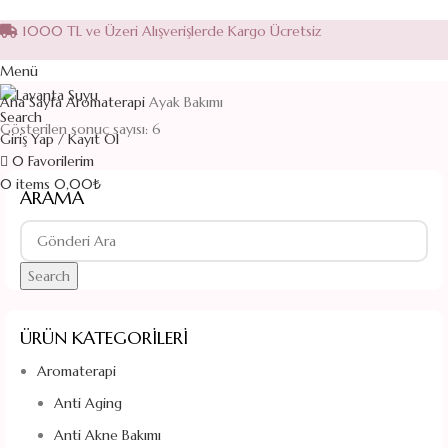
1000 TL ve Üzeri Alışverişlerde Kargo Ücretsiz
Menü
Ana Sayfa
Aromaterapi
Ayak Bakımı
Search
Gösterilen sonuç sayısı: 6
Giriş Yap / Kayıt Ol
0
Favorilerim
0
items
0,00
₺
ARAMA
Search
ÜRÜN KATEGORILERI
Aromaterapi
Anti Aging
Anti Akne Bakımı