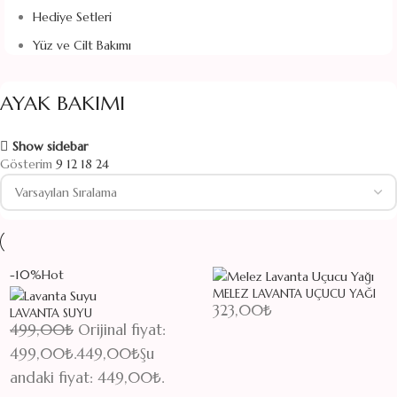
Hediye Setleri
Yüz ve Cilt Bakımı
AYAK BAKIMI
Show sidebar
Gösterim
9
12
18
24
-10%
Hot
MELEZ LAVANTA UÇUCU YAĞI
323,00
₺
LAVANTA SUYU
499,00
₺
Orijinal fiyat:
499,00₺.
449,00
₺
Şu
andaki fiyat: 449,00₺.