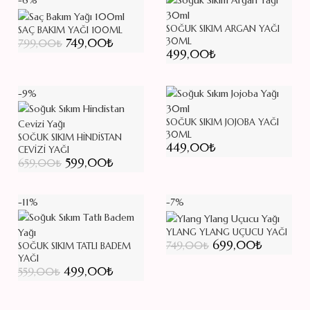
-6%
SOĞUK SIKIM ARGAN YAĞI
SAÇ BAKIM YAĞI 100ML
Orijinal fiyat: 799,00₺.
749,00
₺
Şu andaki fiyat: 749,00₺.
30ML
799,00
₺
499,00
₺
-9%
SOĞUK SIKIM JOJOBA YAĞI
30ML
SOĞUK SIKIM HINDISTAN
449,00
₺
CEVIZI YAĞI
Orijinal fiyat: 659,00₺.
599,00
₺
Şu andaki fiyat: 599,00₺.
659,00
₺
-11%
-7%
YLANG YLANG UÇUCU YAĞI
Orijinal fiyat:
699,00
₺
Şu andak
749,00
₺
SOĞUK SIKIM TATLI BADEM
YAĞI
749,00₺.
fiyat:
Orijinal fiyat: 559,00₺.
499,00
₺
Şu andaki fiyat: 499,00₺.
559,00
₺
699,00₺