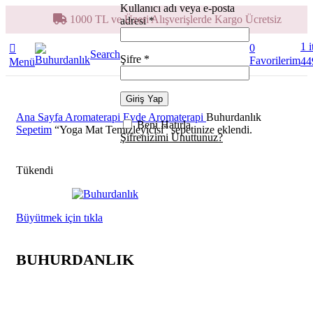
Kullanıcı adı veya e-posta
1000 TL ve Üzeri Alışverişlerde Kargo Ücretsiz
adresi
*
1
0
Search
Şifre
*
Favorilerim
44
Menü
Giriş Yap
Ana Sayfa
Aromaterapi
Evde Aromaterapi
Buhurdanlık
Beni Hatırla
Sepetim
“Yoga Mat Temizleyicisi” sepetinize eklendi.
Şifrenizimi Unuttunuz?
Tükendi
Büyütmek için tıkla
BUHURDANLIK