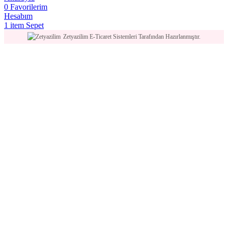
0
Favorilerim
Hesabım
1
item
Sepet
Zetyazilim E-Ticaret Sistemleri Tarafından Hazırlanmıştır.