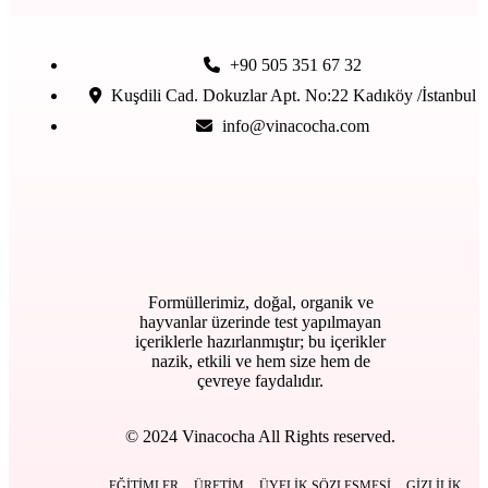
+90 505 351 67 32
Kuşdili Cad. Dokuzlar Apt. No:22 Kadıköy /İstanbul
info@vinacocha.com
Formüllerimiz, doğal, organik ve
hayvanlar üzerinde test yapılmayan
içeriklerle hazırlanmıştır; bu içerikler
nazik, etkili ve hem size hem de
çevreye faydalıdır.
© 2024 Vinacocha All Rights reserved.
EĞITIMLER
ÜRETIM
ÜYELIK SÖZLEŞMESI
GIZLILIK