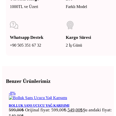
1000TL ve Üzeri
Farklı Model
Whatsapp Destek
Kargo Süresi
+90 505 351 67 32
2 İş Günü
Benzer Ürünlerimiz
-8%
BOLLUK ŞANS UÇUCU YAĞ KARIŞIMI
599,00
₺
Orijinal fiyat: 599,00₺.
549,00
₺
Şu andaki fiyat:
549,00₺.