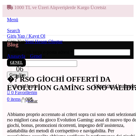
1000 TL ve Üzeri Alışverişlerde Kargo Ücretsiz
Menü
Search
Giriş Yap / Kayıt Ol
Giriş Yap
Yeni Hesap Oluştur
Blog
Kullanıcı adı veya e-posta adresi
*
Anasayfa
»
Genel
»
GENEL
Şifre
*
06
Giriş Yap
MAY
�? RSO GIOCHI OFFERTI DA
Şifrenizimi Unuttunu
Beni Hatırla
EVOLUTION GAMING SONO VALIDI
0
Favorilerim
0
items
0,00
₺
Bahar
Abbiamo proprio accennato ai criteri sopra cui sono stati selezionati
rso migliori casa da gioco Evolution Gaming: assai di nuovo tipo de
giochi, bonus, promozioni ricorrenti, impegno dell’assistenza,
adattabilita dei metodi di corrispettivo e navigabilita. Per