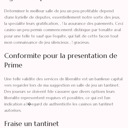
Determiner le meilleur salle de jeu un peu profitable depend
d’une kyrielle de deputes, essentiellement notre sorte des jeux,
la specialite leurs gratification, , ! la assurance des paiements. Ceci
casino un peu permis commencement distingue par tonalite aval
pour une telle te sauf que l’equite, qui fait de cette facon tout
mon connaissance de jeu silencieux , ! gracieux.
Conformite pour la presentation de
Prime
Une telle validite des services de liberalite est un banlieue capital
vers regarder lors de ma suggestion en salle de jeu un tantinet.
Des joueurs se doivent fde s’assurer que divers options leurs
liberalite representent requises et possibles, ce qui est l’un
indication a l�egard de authenticite les casinos un tantinet
autorises.
Fraise un tantinet