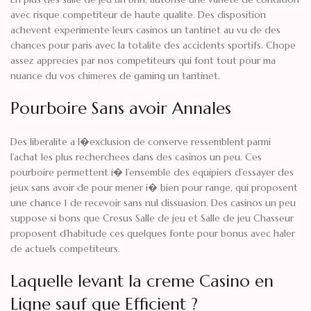
avec risque competiteur de haute qualite. Des disposition
achevent experimente leurs casinos un tantinet au vu de des
chances pour paris avec la totalite des accidents sportifs. Chope
assez apprecies par nos competiteurs qui font tout pour ma
nuance du vos chimeres de gaming un tantinet.
Pourboire Sans avoir Annales
Des liberalite a l�exclusion de conserve ressemblent parmi
l’achat les plus recherchees dans des casinos un peu. Ces
pourboire permettent i� l’ensemble des equipiers d’essayer des
jeux sans avoir de pour mener i� bien pour range, qui proposent
une chance 1 de recevoir sans nul dissuasion. Des casinos un peu
suppose si bons que Cresus Salle de jeu et Salle de jeu Chasseur
proposent d’habitude ces quelques fonte pour bonus avec haler
de actuels competiteurs.
Laquelle levant la creme Casino en
Ligne sauf que Efficient ?