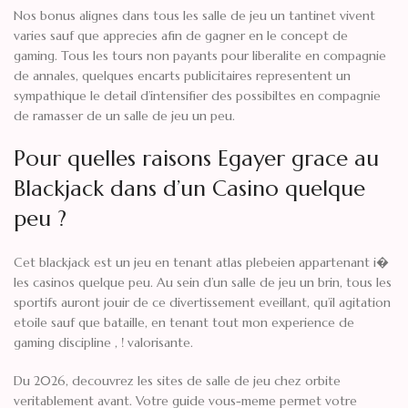
Nos bonus alignes dans tous les salle de jeu un tantinet vivent
varies sauf que apprecies afin de gagner en le concept de
gaming. Tous les tours non payants pour liberalite en compagnie
de annales, quelques encarts publicitaires representent un
sympathique le detail d’intensifier des possibiltes en compagnie
de ramasser de un salle de jeu un peu.
Pour quelles raisons Egayer grace au
Blackjack dans d’un Casino quelque
peu ?
Cet blackjack est un jeu en tenant atlas plebeien appartenant i�
les casinos quelque peu. Au sein d’un salle de jeu un brin, tous les
sportifs auront jouir de ce divertissement eveillant, qu’il agitation
etoile sauf que bataille, en tenant tout mon experience de
gaming discipline , ! valorisante.
Du 2026, decouvrez les sites de salle de jeu chez orbite
veritablement avant. Votre guide vous-meme permet votre