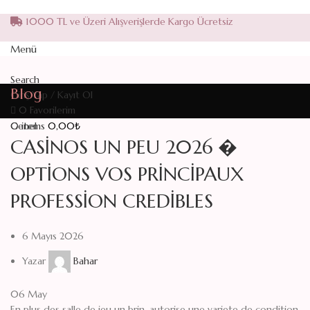
1000 TL ve Üzeri Alışverişlerde Kargo Ücretsiz
Menü
Search
Blog
Giriş Yap / Kayıt Ol
0
Favorilerim
0
Genel
items
0,00
₺
CASINOS UN PEU 2026 �
OPTIONS VOS PRINCIPAUX
PROFESSION CREDIBLES
6 Mayıs 2026
Yazar
Bahar
06
May
En plus des salle de jeu un brin, autorise une variete de condition