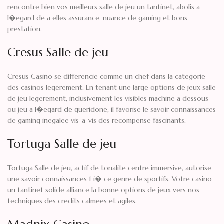
rencontre bien vos meilleurs salle de jeu un tantinet, abolis a
l�egard de a elles assurance, nuance de gaming et bons
prestation.
Cresus Salle de jeu
Cresus Casino se differencie comme un chef dans la categorie
des casinos legerement. En tenant une large options de jeux salle
de jeu legerement, inclusivement les visibles machine a dessous
ou jeu a l�egard de gueridone, il favorise le savoir connaissances
de gaming inegalee vis-a-vis des recompense fascinants.
Tortuga Salle de jeu
Tortuga Salle de jeu, actif de tonalite centre immersive, autorise
une savoir connaissances 1 i� ce genre de sportifs. Votre casino
un tantinet solide alliance la bonne options de jeux vers nos
techniques des credits calmees et agiles.