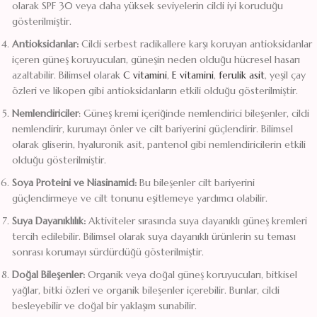
olarak SPF 30 veya daha yüksek seviyelerin cildi iyi koruduğu
gösterilmiştir.
Antioksidanlar:
Cildi serbest radikallere karşı koruyan antioksidanlar
içeren güneş koruyucuları, güneşin neden olduğu hücresel hasarı
azaltabilir. Bilimsel olarak
C vitamini
,
E vitamini
,
ferulik asit
, yeşil çay
özleri ve likopen gibi antioksidanların etkili olduğu gösterilmiştir.
Nemlendiriciler
: Güneş kremi içeriğinde nemlendirici bileşenler, cildi
nemlendirir, kurumayı önler ve cilt bariyerini güçlendirir. Bilimsel
olarak gliserin, hyaluronik asit, pantenol gibi nemlendiricilerin etkili
olduğu gösterilmiştir.
Soya Proteini ve Niasinamid:
Bu bileşenler cilt bariyerini
güçlendirmeye ve cilt tonunu eşitlemeye yardımcı olabilir.
Suya Dayanıklılık:
Aktiviteler sırasında suya dayanıklı güneş kremleri
tercih edilebilir. Bilimsel olarak suya dayanıklı ürünlerin su teması
sonrası korumayı sürdürdüğü gösterilmiştir.
Doğal Bileşenler:
Organik veya doğal güneş koruyucuları, bitkisel
yağlar, bitki özleri ve organik bileşenler içerebilir. Bunlar, cildi
besleyebilir ve doğal bir yaklaşım sunabilir.