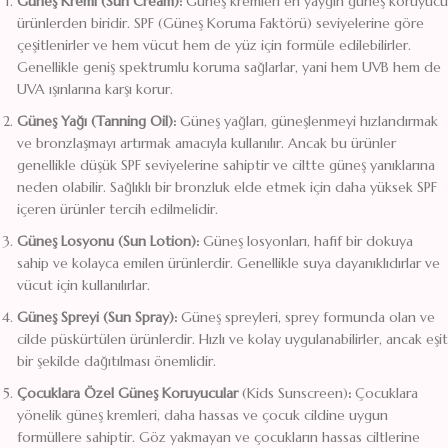
Güneş Kremi (Sun Cream):
Güneş kremleri en yaygın güneş koruyucu
ürünlerden biridir. SPF (Güneş Koruma Faktörü) seviyelerine göre
çeşitlenirler ve hem vücut hem de yüz için formüle edilebilirler.
Genellikle geniş spektrumlu koruma sağlarlar, yani hem UVB hem de
UVA ışınlarına karşı korur.
Güneş Yağı (Tanning Oil):
Güneş yağları, güneşlenmeyi hızlandırmak
ve bronzlaşmayı artırmak amacıyla kullanılır. Ancak bu ürünler
genellikle düşük SPF seviyelerine sahiptir ve ciltte güneş yanıklarına
neden olabilir. Sağlıklı bir bronzluk elde etmek için daha yüksek SPF
içeren ürünler tercih edilmelidir.
Güneş Losyonu (Sun Lotion):
Güneş losyonları, hafif bir dokuya
sahip ve kolayca emilen ürünlerdir. Genellikle suya dayanıklıdırlar ve
vücut için kullanılırlar.
Güneş Spreyi (Sun Spray):
Güneş spreyleri, sprey formunda olan ve
cilde püskürtülen ürünlerdir. Hızlı ve kolay uygulanabilirler, ancak eşit
bir şekilde dağıtılması önemlidir.
Çocuklara Özel Güneş Koruyucular
(Kids Sunscreen)
:
Çocuklara
yönelik güneş kremleri, daha hassas ve çocuk cildine uygun
formüllere sahiptir. Göz yakmayan ve çocukların hassas ciltlerine