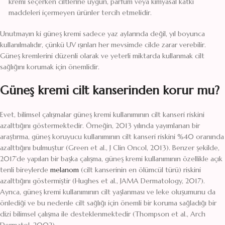
kremi seçerken ciltlerine uygun, parfüm veya kimyasal katkı
maddeleri içermeyen ürünler tercih etmelidir.
Unutmayın ki güneş kremi sadece yaz aylarında değil, yıl boyunca
kullanılmalıdır, çünkü UV ışınları her mevsimde cilde zarar verebilir.
Güneş kremlerini düzenli olarak ve yeterli miktarda kullanmak cilt
sağlığını korumak için önemlidir.
Güneş kremi cilt kanserinden korur mu?
Evet, bilimsel çalışmalar güneş kremi kullanımının cilt kanseri riskini
azalttığını göstermektedir. Örneğin, 2013 yılında yayımlanan bir
araştırma, güneş koruyucu kullanımının cilt kanseri riskini %40 oranında
azalttığını bulmuştur (Green et al., J Clin Oncol, 2013). Benzer şekilde,
2017’de yapılan bir başka çalışma, güneş kremi kullanımının özellikle açık
tenli bireylerde
melanom
(cilt kanserinin en ölümcül türü) riskini
azalttığını göstermiştir (Hughes et al., JAMA Dermatology, 2017).
Ayrıca, güneş kremi kullanımının cilt yaşlanması ve leke oluşumunu da
önlediği ve bu nedenle cilt sağlığı için önemli bir koruma sağladığı bir
dizi bilimsel çalışma ile desteklenmektedir (Thompson et al., Arch