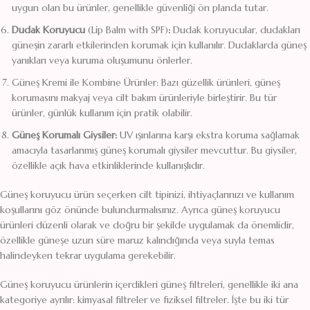
uygun olan bu ürünler, genellikle güvenliği ön planda tutar.
Dudak Koruyucu
(Lip Balm with SPF)
:
Dudak koruyucular, dudakları
güneşin zararlı etkilerinden korumak için kullanılır. Dudaklarda güneş
yanıkları veya kuruma oluşumunu önlerler.
Güneş Kremi ile Kombine Ürünler: Bazı güzellik ürünleri, güneş
korumasını makyaj veya cilt bakım ürünleriyle birleştirir. Bu tür
ürünler, günlük kullanım için pratik olabilir.
Güneş Korumalı Giysiler:
UV ışınlarına karşı ekstra koruma sağlamak
amacıyla tasarlanmış güneş korumalı giysiler mevcuttur. Bu giysiler,
özellikle açık hava etkinliklerinde kullanışlıdır.
Güneş koruyucu ürün seçerken cilt tipinizi, ihtiyaçlarınızı ve kullanım
koşullarını göz önünde bulundurmalısınız. Ayrıca güneş koruyucu
ürünleri düzenli olarak ve doğru bir şekilde uygulamak da önemlidir,
özellikle güneşe uzun süre maruz kalındığında veya suyla temas
halindeyken tekrar uygulama gerekebilir.
Güneş koruyucu ürünlerin içerdikleri güneş filtreleri, genellikle iki ana
kategoriye ayrılır: kimyasal filtreler ve fiziksel filtreler. İşte bu iki tür