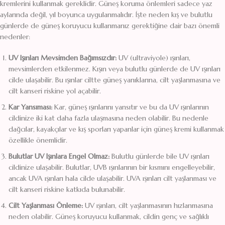
kremlerini kullanmak gereklidir. Güneş koruma önlemleri sadece yaz
aylarında değil, yıl boyunca uygulanmalıdır. İşte neden kış ve bulutlu
günlerde de güneş koruyucu kullanmanız gerektiğine dair bazı önemli
nedenler:
UV Işınları Mevsimden Bağımsızdır:
UV (ultraviyole) ışınları,
mevsimlerden etkilenmez. Kışın veya bulutlu günlerde de UV ışınları
cilde ulaşabilir. Bu ışınlar ciltte güneş yanıklarına, cilt yaşlanmasına ve
cilt kanseri riskine yol açabilir.
Kar Yansıması:
Kar, güneş ışınlarını yansıtır ve bu da UV ışınlarının
cildinize iki kat daha fazla ulaşmasına neden olabilir. Bu nedenle
dağcılar, kayakçılar ve kış sporları yapanlar için güneş kremi kullanmak
özellikle önemlidir.
Bulutlar UV Işınlara Engel Olmaz:
Bulutlu günlerde bile UV ışınları
cildinize ulaşabilir. Bulutlar, UVB ışınlarının bir kısmını engelleyebilir,
ancak UVA ışınları hala cilde ulaşabilir. UVA ışınları cilt yaşlanması ve
cilt kanseri riskine katkıda bulunabilir.
Cilt Yaşlanması Önleme:
UV ışınları, cilt yaşlanmasının hızlanmasına
neden olabilir. Güneş koruyucu kullanmak, cildin genç ve sağlıklı