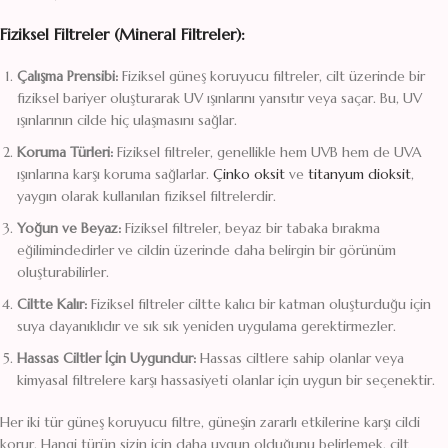
Fiziksel Filtreler (Mineral Filtreler):
Çalışma Prensibi:
Fiziksel güneş koruyucu filtreler, cilt üzerinde bir
fiziksel bariyer oluşturarak UV ışınlarını yansıtır veya saçar. Bu, UV
ışınlarının cilde hiç ulaşmasını sağlar.
Koruma Türleri:
Fiziksel filtreler, genellikle hem UVB hem de UVA
ışınlarına karşı koruma sağlarlar.
Çinko oksit
ve
titanyum dioksit
,
yaygın olarak kullanılan fiziksel filtrelerdir.
Yoğun ve Beyaz:
Fiziksel filtreler, beyaz bir tabaka bırakma
eğilimindedirler ve cildin üzerinde daha belirgin bir görünüm
oluşturabilirler.
Ciltte Kalır:
Fiziksel filtreler ciltte kalıcı bir katman oluşturduğu için
suya dayanıklıdır ve sık sık yeniden uygulama gerektirmezler.
Hassas Ciltler İçin Uygundur:
Hassas ciltlere sahip olanlar veya
kimyasal filtrelere karşı hassasiyeti olanlar için uygun bir seçenektir.
Her iki tür güneş koruyucu filtre, güneşin zararlı etkilerine karşı cildi
korur. Hangi türün sizin için daha uygun olduğunu belirlemek, cilt