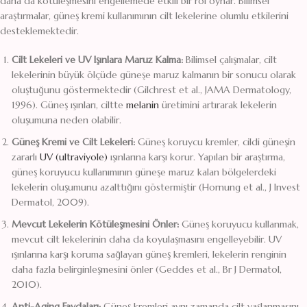
daha da kötüleşmesini engellemede etkili bir rol oynar. Bilimsel
araştırmalar, güneş kremi kullanımının cilt lekelerine olumlu etkilerini
desteklemektedir.
Cilt Lekeleri ve UV Işınlara Maruz Kalma:
Bilimsel çalışmalar, cilt
lekelerinin büyük ölçüde güneşe maruz kalmanın bir sonucu olarak
oluştuğunu göstermektedir (Gilchrest et al., JAMA Dermatology,
1996). Güneş ışınları, ciltte
melanin
üretimini artırarak lekelerin
oluşumuna neden olabilir.
Güneş Kremi ve Cilt Lekeleri:
Güneş koruycu kremler, cildi güneşin
zararlı
UV (ultraviyole)
ışınlarına karşı korur. Yapılan bir araştırma,
güneş koruyucu kullanımının güneşe maruz kalan bölgelerdeki
lekelerin oluşumunu azalttığını göstermiştir (Hornung et al., J Invest
Dermatol, 2009).
Mevcut Lekelerin Kötüleşmesini Önler:
Güneş koruyucu kullanmak,
mevcut cilt lekelerinin daha da koyulaşmasını engelleyebilir. UV
ışınlarına karşı koruma sağlayan güneş kremleri, lekelerin renginin
daha fazla belirginleşmesini önler (Geddes et al., Br J Dermatol,
2010).
Anti-Aging Faydaları:
Güneş kremleri aynı zamanda cilt yaşlanmasını