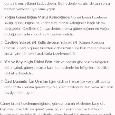
güneş kremi etkisini kaybedebilir. Bu nedenle kurulandıktan sonra
hemen yeniden uygulama yapın.
Yoğun Güneş Işığına Maruz Kalındığında:
Güneş kremi tazeleme
sıklığı, güneş ışığına ne kadar süre maruz kaldığınıza bağlı olarak
değişebilir. Özellikle öğle saatlerinde veya güneş ışığının en yoğun
olduğu zamanlarda daha sık tazelenmelidir.
Özellikle Yüksek SPF Kullanılıyorsa:
Yüksek SPF (Güneş Koruma
Faktörü) içeren güneş kremleri daha uzun süre koruma sağlayabilir,
ancak yine de belirli aralıklarla tazelenmelidir.
Yüz ve Boyun İçin Dikkat Edin:
Yüz ve boyun gibi hassas bölgeler
daha çabuk güneşe maruz kalır, bu nedenle bu bölgelere özellikle
dikkat edilmelidir.
Özel Durumlar İçin Uyarılar:
Eğer cildiniz hassas ise veya cilt tipiniz
daha fazla koruma gerektiriyorsa, dermatoloğunuzun veya uzmanın
tavsiyelerine uyun.
Güneş kremi tazelenmediğinde, güneşin zararlı etkilerine karşı cilt
koruması azalabilir ve güneş yanıkları, cilt yaşlanması ve hatta cilt
kanseri riski artabilir. Bu nedenle, güneş kremi kullanıyorsanız, düzenli