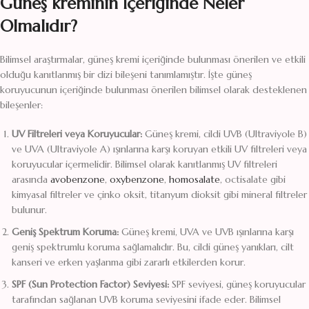
Güneş kreminin İçeriğinde Neler
Olmalıdır?
Bilimsel araştırmalar, güneş kremi içeriğinde bulunması önerilen ve etkili
olduğu kanıtlanmış bir dizi bileşeni tanımlamıştır. İşte güneş
koruyucunun içeriğinde bulunması önerilen bilimsel olarak desteklenen
bileşenler:
UV Filtreleri veya Koruyucular:
Güneş kremi, cildi UVB (Ultraviyole B)
ve UVA (Ultraviyole A) ışınlarına karşı koruyan etkili UV filtreleri veya
koruyucular içermelidir. Bilimsel olarak kanıtlanmış UV filtreleri
arasında
avobenzone
,
oxybenzone
,
homosalate
, octisalate gibi
kimyasal filtreler ve çinko oksit, titanyum dioksit gibi mineral filtreler
bulunur.
Geniş Spektrum Koruma:
Güneş kremi, UVA ve UVB ışınlarına karşı
geniş spektrumlu koruma sağlamalıdır. Bu, cildi güneş yanıkları, cilt
kanseri ve erken yaşlanma gibi zararlı etkilerden korur.
SPF (Sun Protection Factor) Seviyesi:
SPF seviyesi, güneş koruyucular
tarafından sağlanan UVB koruma seviyesini ifade eder. Bilimsel