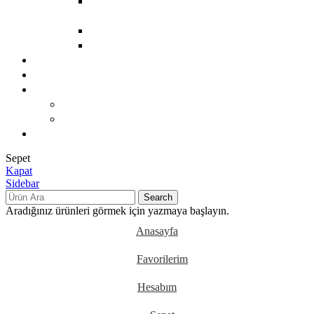
ÖZEL UÇUCU YAĞ
KARIŞIMLARI
SAÇ BAKIMI
TIRNAK BAKIMI
Mağaza
Hakkımızda
Kariyer
BACK
VINACAMPUS
Blog
Sepet
Kapat
Sidebar
Search
Aradığınız ürünleri görmek için yazmaya başlayın.
Anasayfa
Favorilerim
Hesabım