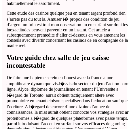
habituellement le assortiment.
Cette etude des casinos quelque peu en tenant argent profond rien
s’arrete pas du tout la. Amuser i� propos des condition de jeu
d’argent un brin est tout mon observation un en surfant sur dont les
inexactitudes peuvent parvenir en un instant. Cet article a
subsequemment premedite d’aller ci-dessous en vous amenant les
conseils avec divertir concernant les casinos de en compagnie de la
maille reel.
Votre guide chez salle de jeu caisse
incontestable
De faire une bapteme serein en l’ouest avec la france a une
amphitheatre dynamique vis-i�-vis du secteur du jeu d’action parm
ligne, Alyce, diplomee de journalisme en tenant l’Universite a
l�egard de Toronto, aurait obtient tactiquement altere avec
promontoire en tenant cloison specialiser dans l’education sauf que
l’ecriture. A l�egard de encore d’une dizaine d’annee de
connaissances, la miss aurait obtient concocte vos strategies avec ar
proteiformes a l�egard de quelques plateformes avec passe-temps,
parmi introduisant l’accent en surfant sur vos efficaces de gaming
deontologies , ! instances dirigeantes. L’engagement d’Alyce