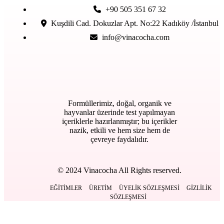
+90 505 351 67 32
Kuşdili Cad. Dokuzlar Apt. No:22 Kadıköy /İstanbul
info@vinacocha.com
Formüllerimiz, doğal, organik ve
hayvanlar üzerinde test yapılmayan
içeriklerle hazırlanmıştır; bu içerikler
nazik, etkili ve hem size hem de
çevreye faydalıdır.
© 2024 Vinacocha All Rights reserved.
EĞITIMLER
ÜRETIM
ÜYELIK SÖZLEŞMESI
GIZLILIK
SÖZLEŞMESI
Kapat