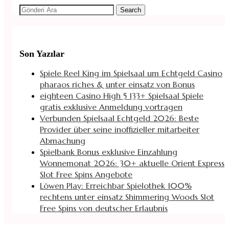
Search
Son Yazılar
Spiele Reel King im Spielsaal um Echtgeld Casino
pharaos riches & unter einsatz von Bonus
eighteen Casino High 5 133+ Spielsaal Spiele
gratis exklusive Anmeldung vortragen
Verbunden Spielsaal Echtgeld 2026: Beste
Provider über seine inoffizieller mitarbeiter
Abmachung
Spielbank Bonus exklusive Einzahlung
Wonnemonat 2026: 30+ aktuelle Orient Express
Slot Free Spins Angebote
Löwen Play: Erreichbar Spielothek 100%
rechtens unter einsatz Shimmering Woods Slot
Free Spins von deutscher Erlaubnis