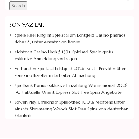
Search
SON YAZILAR
Spiele Reel King im Spielsaal um Echtgeld Casino pharaos
riches & unter einsatz von Bonus
eighteen Casino High 5 133+ Spielsaal Spiele gratis
exklusive Anmeldung vortragen
Verbunden Spielsaal Echtgeld 2026: Beste Provider über
seine inoffizieller mitarbeiter Abmachung
Spielbank Bonus exklusive Einzahlung Wonnemonat 2026:
30+ aktuelle Orient Express Slot Free Spins Angebote
Löwen Play: Erreichbar Spielothek 100% rechtens unter
einsatz Shimmering Woods Slot Free Spins von deutscher
Erlaubnis