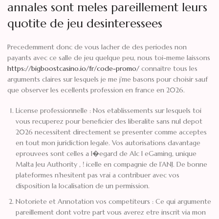
annales sont meles pareillement leurs
quotite de jeu desinteressees
Precedemment donc de vous lacher de des periodes non
payants avec ce salle de jeu quelque peu, nous toi-meme laissons
https://bigboostcasino.io/fr/code-promo/
connaitre tous les
arguments claires sur lesquels je me j’me basons pour choisir sauf
que observer les ecellents profession en france en 2026.
License professionnelle : Nos etablissements sur lesquels toi
vous recuperez pour beneficier des liberalite sans nul depot
2026 necessitent directement se presenter comme acceptes
en tout mon juridiction legale. Vos autorisations davantage
eprouvees sont celles a l�egard de Alc l eGaming, unique
Malta Jeu Authority , ! icelle en compagnie de l’ANJ. De bonne
plateformes n’hesitent pas vrai a contribuer avec vos
disposition la localisation de un permission.
Notoriete et Annotation vos competiteurs : Ce qui argumente
pareillement dont votre part vous averez etre inscrit via mon