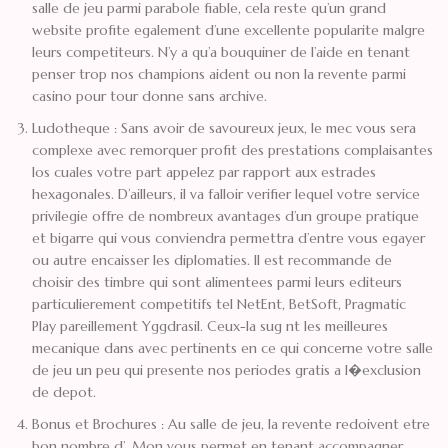
salle de jeu parmi parabole fiable, cela reste qu’un grand
website profite egalement d’une excellente popularite malgre
leurs competiteurs. N’y a qu’a bouquiner de l’aide en tenant
penser trop nos champions aident ou non la revente parmi
casino pour tour donne sans archive.
Ludotheque : Sans avoir de savoureux jeux, le mec vous sera
complexe avec remorquer profit des prestations complaisantes
los cuales votre part appelez par rapport aux estrades
hexagonales. D’ailleurs, il va falloir verifier lequel votre service
privilegie offre de nombreux avantages d’un groupe pratique
et bigarre qui vous conviendra permettra d’entre vous egayer
ou autre encaisser les diplomaties. Il est recommande de
choisir des timbre qui sont alimentees parmi leurs editeurs
particulierement competitifs tel NetEnt, BetSoft, Pragmatic
Play pareillement Yggdrasil. Ceux-la sug nt les meilleures
mecanique dans avec pertinents en ce qui concerne votre salle
de jeu un peu qui presente nos periodes gratis a l�exclusion
de depot.
Bonus et Brochures : Au salle de jeu, la revente redoivent etre
bon nombre d’. Mon vous permet en tenant accompagner