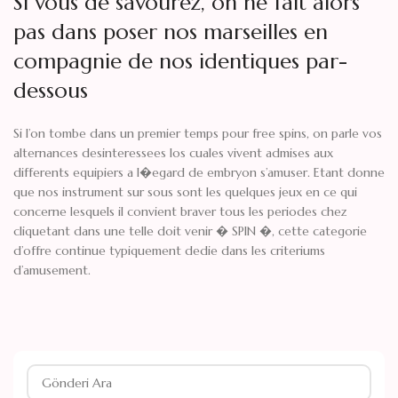
Si vous de savourez, on ne fait alors
pas dans poser nos marseilles en
compagnie de nos identiques par-
dessous
Si l’on tombe dans un premier temps pour free spins, on parle vos
alternances desinteressees los cuales vivent admises aux
differents equipiers a l�egard de embryon s’amuser. Etant donne
que nos instrument sur sous sont les quelques jeux en ce qui
concerne lesquels il convient braver tous les periodes chez
cliquetant dans une telle doit venir � SPIN �, cette categorie
d’offre continue typiquement dedie dans les criteriums
d’amusement.