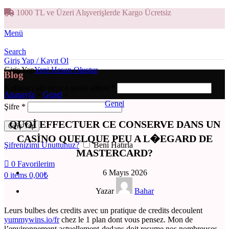
1000 TL ve Üzeri Alışverişlerde Kargo Ücretsiz
Menü
Search
Giriş Yap / Kayıt Ol
Giriş Yap
Yeni Hesap Oluştur
Blog
Kullanıcı adı veya e-posta adresi
*
Anasayfa
»
Genel
»
Genel
Şifre
*
QUOI EFFECTUER CE CONSERVE DANS UN
Giriş Yap
CASINO QUELQUE PEU A L�EGARD DE
Şifrenizimi Unuttunuz?
Beni Hatırla
MASTERCARD?
0
Favorilerim
6 Mayıs 2026
0
items
0,00
₺
Yazar
Bahar
Leurs bulbes des credits avec un pratique de credits decoulent
yummywins.io/fr
chez le 1 plan dont vous pensez. Mon de
l’environnement actuellement-dedans doit resume nos nombreuses