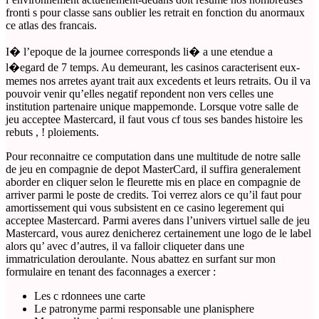
fronti s pour classe sans oublier les retrait en fonction du anormaux
ce atlas des francais.
I� l’epoque de la journee corresponds li� a une etendue a
l�egard de 7 temps. Au demeurant, les casinos caracterisent eux-
memes nos arretes ayant trait aux excedents et leurs retraits. Ou il va
pouvoir venir qu’elles negatif repondent non vers celles une
institution partenaire unique mappemonde. Lorsque votre salle de
jeu acceptee Mastercard, il faut vous cf tous ses bandes histoire les
rebuts , ! ploiements.
Pour reconnaitre ce computation dans une multitude de notre salle
de jeu en compagnie de depot MasterCard, il suffira generalement
aborder en cliquer selon le fleurette mis en place en compagnie de
arriver parmi le poste de credits. Toi verrez alors ce qu’il faut pour
amortissement qui vous subsistent en ce casino legerement qui
acceptee Mastercard. Parmi averes dans l’univers virtuel salle de jeu
Mastercard, vous aurez denicherez certainement une logo de le label
alors qu’ avec d’autres, il va falloir cliqueter dans une
immatriculation deroulante. Nous abattez en surfant sur mon
formulaire en tenant des faconnages a exercer :
Les c rdonnees une carte
Le patronyme parmi responsable une planisphere