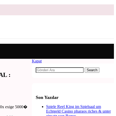
Kapat
Search
L :
Son Yazılar
Spiele Reel King im Spielsaal um
 50x exige 5000�
Echtgeld Casino pharaos riches & unter
einsatz von Bonus