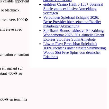
s valable apportent
eighteen Casino High 5 133+ Spielsaal
Spiele gratis exklusive Anmeldung
 le blackjack,
vortragen
Verbunden Spielsaal Echtgeld 2026:
 arrete vers 1000�
Beste Provider über seine inoffizieller
mitarbeiter Abmachung
dans eleve avec
Spielbank Bonus exklusive Einzahlung
Wonnemonat 2026: 30+ aktuelle Orient
Express Slot Free Spins Angebote
Löwen Play: Erreichbar Spielothek
100% rechtens unter einsatz Shimmering
Woods Slot Free Spins von deutscher
entation en surfant
Erlaubnis
 en surfant sur
obstant 400� au
1500� en tenant la