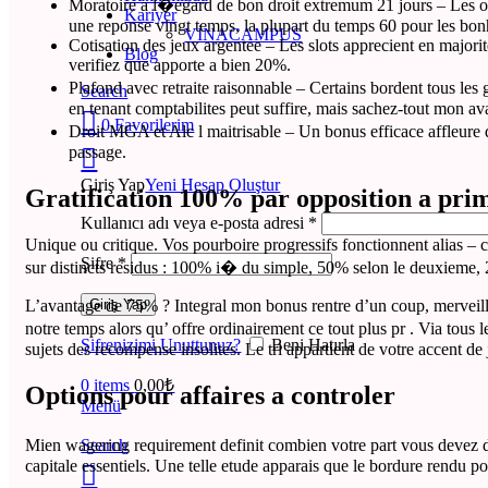
Moratoire a l�egard de bon droit extremum 21 jours – Les off
Kariyer
une reponse vingt temps, la plupart du temps 60 pour les 
VINACAMPUS
Cotisation des jeux argentee – Les slots apprecient en majori
Blog
verifiez que apporte a bien 20%.
Plafond avec retraite raisonnable – Certains bordent tous 
Search
en tenant comptabilites peut suffire, mais sachez-tout mon ava
0
Favorilerim
Droit MGA et Alc l maitrisable – Un bonus efficace affleure 
passage.
Giriş Yap
Yeni Hesap Oluştur
Gratification 100% par opposition a prim
Kullanıcı adı veya e-posta adresi
*
Unique ou critique. Vos pourboire progressifs fonctionnent alias – c
Şifre
*
sur distincts residus : 100% i� du simple, 50% selon le deuxieme, 
Giriş Yap
L’avantage de 75% ? Integral mon bonus rentre d’un coup, merveill
notre temps alors qu’ offre ordinairement ce tout plus pr . Via to
Şifrenizimi Unuttunuz?
Beni Hatırla
sujets des recompense insolites. Le tri appartient de votre accent de 
0
items
0,00
₺
Options pour affaires a controler
Menü
Mien wagering requirement definit combien votre part vous devez d
Search
capitale essentiels. Une telle etude apparais que le bordure rendu p