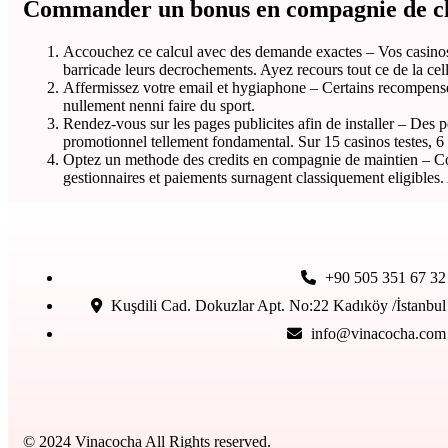
Commander un bonus en compagnie de clas
Accouchez ce calcul avec des demande exactes – Vos casinos 
barricade leurs decrochements. Ayez recours tout ce de la cell
Affermissez votre email et hygiaphone – Certains recompense 
nullement nenni faire du sport.
Rendez-vous sur les pages publicites afin de installer – Des
promotionnel tellement fondamental. Sur 15 casinos testes, 6 
Optez un methode des credits en compagnie de maintien – Con
gestionnaires et paiements surnagent classiquement eligibles
+90 505 351 67 32
Kuşdili Cad. Dokuzlar Apt. No:22 Kadıköy /İstanbul
info@vinacocha.com
© 2024 Vinacocha All Rights reserved.