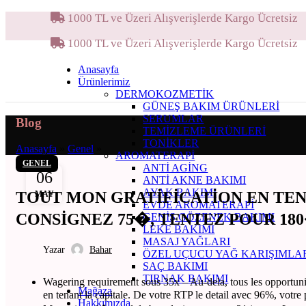
1000 TL ve Üzeri Alışverişlerde Kargo Ücretsiz
1000 TL ve Üzeri Alışverişlerde Kargo Ücretsiz
Anasayfa
Ürünlerimiz
DERMOKOZMETIK
GÜNEŞ BAKIM ÜRÜNLERI
SERUMLAR
Blog
TEMIZLEME ÜRÜNLERI
TONIKLER
Anasayfa
»
Genel
»
AROMATERAPI
GENEL
ANTI AGING
06
ANTI AKNE BAKIMI
AYAK BAKIMI
TOUT MON GRATIFICATION EN TENA
MAY
EVDE AROMATERAPI
CONSIGNEZ 75�, TENTEZ POUR 18
GENIŞ GÖZENEK BAKIMI
LEKE BAKIMI
MASAJ YAĞLARI
Yazar
Bahar
ÖZEL UÇUCU YAĞ KARIŞIMLA
SAÇ BAKIMI
TIRNAK BAKIMI
Wagering requirement sous 35x – Au-dela, tous les opportu
Mağaza
en tenant la capitale. De votre RTP le detail avec 96%, votre
Hakkımızda