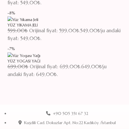
fiyat: 549,00₺.
-8%
YÜZ YIKAMA JELI
599,00
₺
Orijinal fiyat: 599,00₺.
549,00
₺
Şu andaki
fiyat: 549,00₺.
-7%
YÜZ YOGASI YAĞI
699,00
₺
Orijinal fiyat: 699,00₺.
649,00
₺
Şu
andaki fiyat: 649,00₺.
+90 505 351 67 32
Kuşdili Cad. Dokuzlar Apt. No:22 Kadıköy /İstanbul