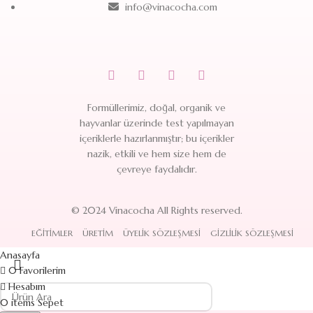
info@vinacocha.com
Formüllerimiz, doğal, organik ve
hayvanlar üzerinde test yapılmayan
içeriklerle hazırlanmıştır; bu içerikler
nazik, etkili ve hem size hem de
çevreye faydalıdır.
© 2024 Vinacocha All Rights reserved.
EĞITIMLER
ÜRETIM
ÜYELIK SÖZLEŞMESI
GIZLILIK SÖZLEŞMESI
Anasayfa
0
Favorilerim
Hesabım
0
items
Sepet