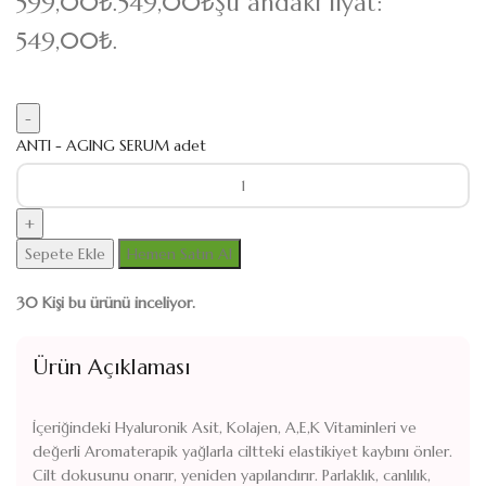
599,00₺.
549,00
₺
Şu andaki fiyat:
549,00₺.
ANTI - AGING SERUM adet
Sepete Ekle
Hemen Satın Al
30
Kişi bu ürünü inceliyor.
Ürün Açıklaması
İçeriğindeki Hyaluronik Asit, Kolajen, A,E,K Vitaminleri ve
değerli Aromaterapik yağlarla ciltteki elastikiyet kaybını önler.
Cilt dokusunu onarır, yeniden yapılandırır. Parlaklık, canlılık,