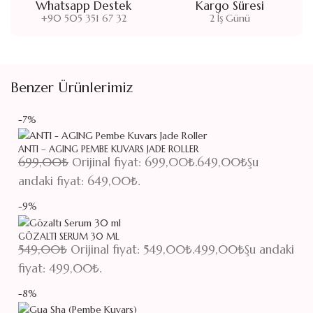
Whatsapp Destek
Kargo Süresi
+90 505 351 67 32
2 İş Günü
Benzer Ürünlerimiz
-7%
ANTI – AGING PEMBE KUVARS JADE ROLLER
699,00
₺
Orijinal fiyat: 699,00₺.
649,00
₺
Şu
andaki fiyat: 649,00₺.
-9%
GÖZALTI SERUM 30 ML
549,00
₺
Orijinal fiyat: 549,00₺.
499,00
₺
Şu andaki
fiyat: 499,00₺.
-8%