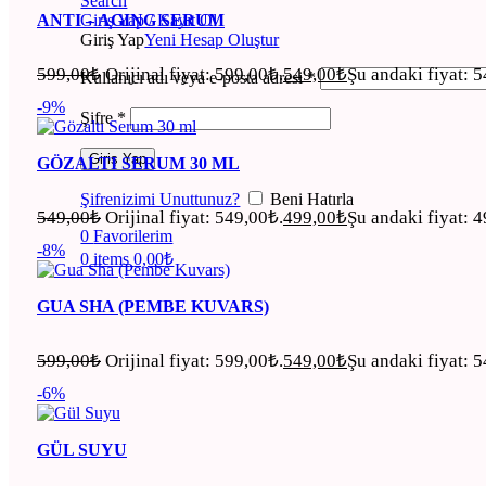
Search
ANTI – AGING SERUM
Giriş Yap / Kayıt Ol
Giriş Yap
Yeni Hesap Oluştur
599,00
₺
Orijinal fiyat: 599,00₺.
549,00
₺
Şu andaki fiyat: 
Kullanıcı adı veya e-posta adresi
*
-9%
Şifre
*
Giriş Yap
GÖZALTI SERUM 30 ML
Şifrenizimi Unuttunuz?
Beni Hatırla
549,00
₺
Orijinal fiyat: 549,00₺.
499,00
₺
Şu andaki fiyat: 
0
Favorilerim
-8%
0
items
0,00
₺
GUA SHA (PEMBE KUVARS)
599,00
₺
Orijinal fiyat: 599,00₺.
549,00
₺
Şu andaki fiyat: 
-6%
GÜL SUYU