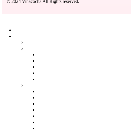
© 2024 Vinacocha All Rights reserved.
Kapat
Anasayfa
Ürünlerimiz
BACK
DERMOKOZMETIK
BACK
GÜNEŞ BAKIM ÜRÜNLERI
SERUMLAR
TEMIZLEME ÜRÜNLERI
TONIKLER
AROMATERAPI
BACK
ANTI AGING
ANTI AKNE BAKIMI
AYAK BAKIMI
EVDE AROMATERAPI
GENIŞ GÖZENEK BAKIMI
LEKE BAKIMI