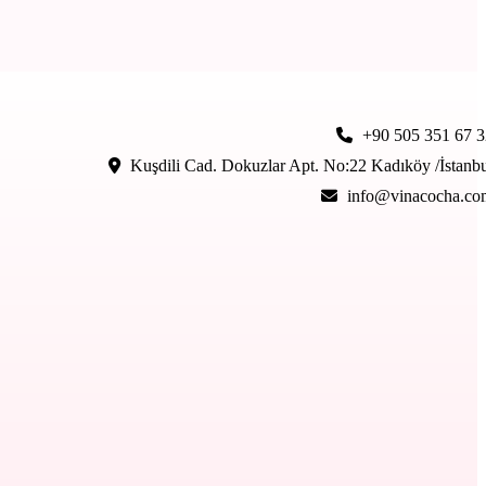
+90 505 351 67 3
Kuşdili Cad. Dokuzlar Apt. No:22 Kadıköy /İstanb
info@vinacocha.co