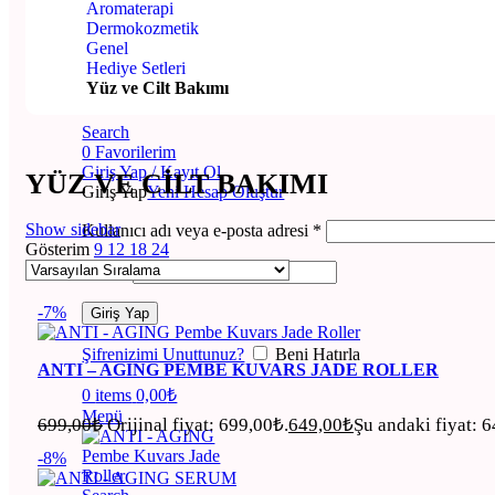
Aromaterapi
Mağaza
Dermokozmetik
Hakkımızda
Genel
Kariyer
Hediye Setleri
VINACAMPUS
Yüz ve Cilt Bakımı
Blog
Search
0
Favorilerim
Giriş Yap / Kayıt Ol
YÜZ VE CILT BAKIMI
Giriş Yap
Yeni Hesap Oluştur
Show sidebar
Kullanıcı adı veya e-posta adresi
*
Gösterim
9
12
18
24
Şifre
*
-7%
Giriş Yap
Şifrenizimi Unuttunuz?
Beni Hatırla
ANTI – AGING PEMBE KUVARS JADE ROLLER
0
items
0,00
₺
Menü
699,00
₺
Orijinal fiyat: 699,00₺.
649,00
₺
Şu andaki fiyat: 
-8%