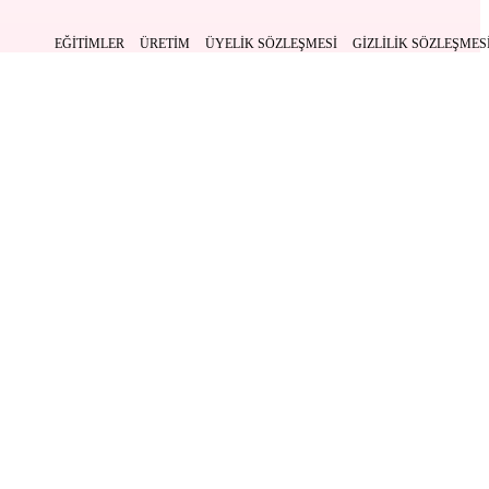
EĞITIMLER
ÜRETIM
ÜYELIK SÖZLEŞMESI
GIZLILIK SÖZLEŞMES