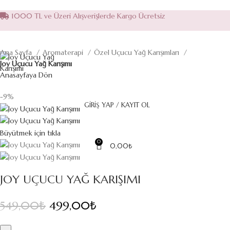
1000 TL ve Üzeri Alışverişlerde Kargo Ücretsiz
Ana Sayfa
Aromaterapi
Özel Uçucu Yağ Karışımları
Joy Uçucu Yağ Karışımı
Anasayfaya Dön
-9%
GIRIŞ YAP / KAYIT OL
Büyütmek için tıkla
0
0,00
₺
JOY UÇUCU YAĞ KARIŞIMI
549,00
₺
Orijinal fiyat: 549,00₺.
499,00
₺
Şu andaki fiyat: 499,00₺.