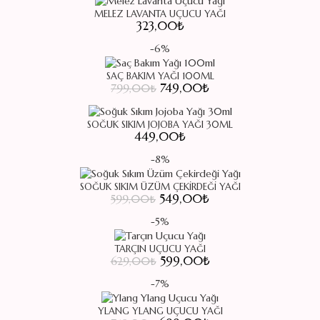
MELEZ LAVANTA UÇUCU YAĞI
323,00
₺
-6%
SAÇ BAKIM YAĞI 100ML
Orijinal fiyat: 799,00₺.
749,00
₺
Şu andaki fiyat:
799,00
₺
749,00₺.
SOĞUK SIKIM JOJOBA YAĞI 30ML
449,00
₺
-8%
SOĞUK SIKIM ÜZÜM ÇEKIRDEĞI YAĞI
Orijinal fiyat: 599,00₺.
549,00
₺
Şu andaki fiyat:
599,00
₺
549,00₺.
-5%
TARÇIN UÇUCU YAĞI
Orijinal fiyat: 629,00₺.
599,00
₺
Şu andaki fiyat:
629,00
₺
599,00₺.
-7%
YLANG YLANG UÇUCU YAĞI