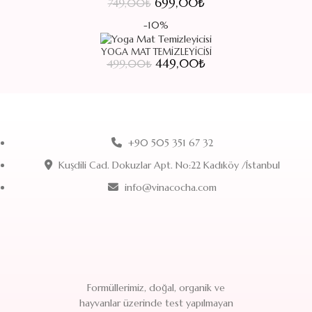
Orijinal fiyat: 749,00₺.
699,00
₺
Şu andaki fiyat:
749,00
₺
699,00₺.
-10%
YOGA MAT TEMIZLEYICISI
Orijinal fiyat: 499,00₺.
449,00
₺
Şu andaki fiyat:
499,00
₺
449,00₺.
+90 505 351 67 32
Kuşdili Cad. Dokuzlar Apt. No:22 Kadıköy /İstanbul
info@vinacocha.com
Formüllerimiz, doğal, organik ve
hayvanlar üzerinde test yapılmayan