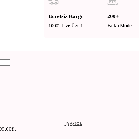
Ücretsiz Kargo
200+
1000TL ve Üzeri
Farklı Model
GIRIŞ YAP / KAYIT OL
499,00
₺
499,00₺.