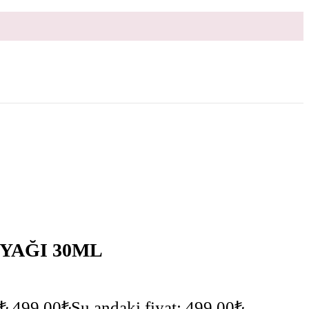
YAĞI 30ML
₺.
499,00
₺
Şu andaki fiyat: 499,00₺.