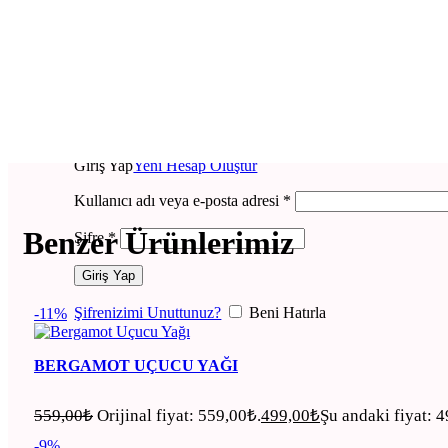
Giriş Yap
Yeni Hesap Oluştur
Kullanıcı adı veya e-posta adresi
*
Benzer Ürünlerimiz
Şifre
*
Giriş Yap
Şifrenizimi Unuttunuz?
Beni Hatırla
-11%
BERGAMOT UÇUCU YAĞI
559,00
₺
Orijinal fiyat: 559,00₺.
499,00
₺
Şu andaki fiyat: 
-9%