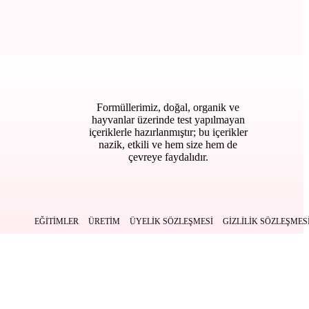
Formüllerimiz, doğal, organik ve
hayvanlar üzerinde test yapılmayan
içeriklerle hazırlanmıştır; bu içerikler
nazik, etkili ve hem size hem de
çevreye faydalıdır.
EĞITIMLER
ÜRETIM
ÜYELIK SÖZLEŞMESI
GIZLILIK SÖZLEŞMES