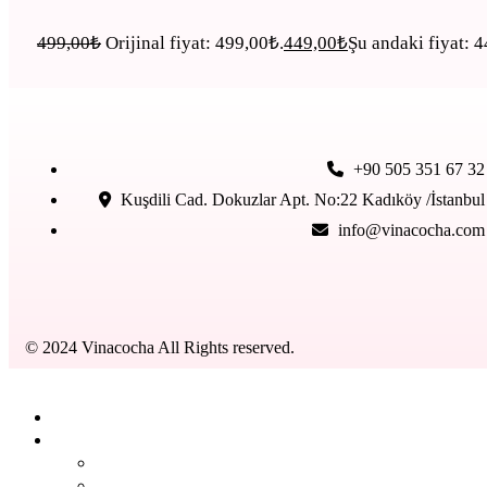
499,00
₺
Orijinal fiyat: 499,00₺.
449,00
₺
Şu andaki fiyat: 
+90 505 351 67 32
Kuşdili Cad. Dokuzlar Apt. No:22 Kadıköy /İstanbul
info@vinacocha.com
© 2024 Vinacocha All Rights reserved.
Kapat
Anasayfa
Ürünlerimiz
BACK
DERMOKOZMETIK