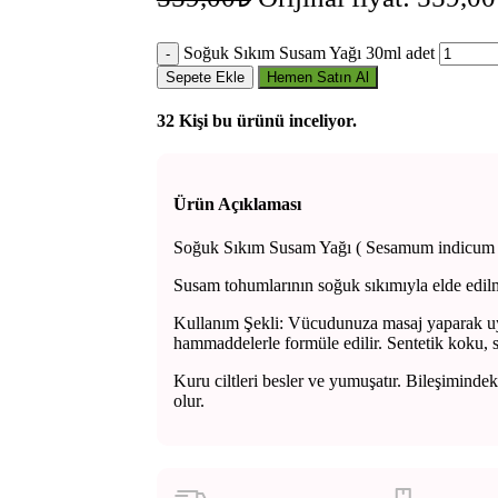
Soğuk Sıkım Susam Yağı 30ml adet
Sepete Ekle
Hemen Satın Al
32
Kişi bu ürünü inceliyor.
Ürün Açıklaması
GIRIŞ YAP / KAYIT OL
Soğuk Sıkım Susam Yağı ( Sesamum indicum 
Susam tohumlarının soğuk sıkımıyla elde edil
Kullanım Şekli: Vücudunuza masaj yaparak uygu
hammaddelerle formüle edilir. Sentetik koku, 
Kuru ciltleri besler ve yumuşatır. Bileşiminde
olur.