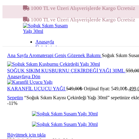
1000 TL ve Üzeri Alışverişlerde Kargo Ücretsiz
1000 TL ve Üzeri Alışverişlerde Kargo Ücretsiz
Anasayfa
Ürünlerimiz
DERMOKOZMETIK
Ana Sayfa
Aromaterapi
Geniş Gözenek Bakımı
Soğuk Sıkım Susa
GÜNEŞ BAKIM ÜRÜNLERI
SERUMLAR
TEMIZLEME ÜRÜNLERI
SOĞUK SIKIM KUŞBURNU ÇEKIRDEĞI YAĞI 30ML
559,0
TONIKLER
Anasayfaya Dön
AROMATERAPI
ANTI AGING
KARANFIL UÇUCU YAĞI
549,00
₺
Orijinal fiyat: 549,00₺.
499,
ANTI AKNE BAKIMI
Sepetim
“Soğuk Sıkım Kayısı Çekirdeği Yağı 30ml” sepetinize ekle
AYAK BAKIMI
-11%
EVDE AROMATERAPI
GENIŞ GÖZENEK BAKIMI
LEKE BAKIMI
MASAJ YAĞLARI
ÖZEL UÇUCU YAĞ KARIŞIMLA
SAÇ BAKIMI
Büyütmek için tıkla
TIRNAK BAKIMI