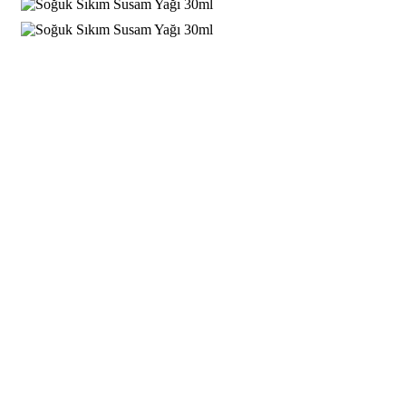
Mağaza
Hakkımızda
Kariyer
VINACAMPUS
Blog
Giriş Yap
Yeni Hesap Oluştur
Kullanıcı adı veya e-posta adresi
*
Şifre
*
Giriş Yap
Şifrenizimi Unuttunuz?
Beni Hatırla