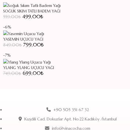
SOĞUK SIKIM TATLI BADEM YAĞI
Orijinal fiyat: 559,00₺.
499,00
₺
Şu andaki fiyat: 499,00₺.
559,00
₺
-6%
YASEMIN UÇUCU YAĞI
Orijinal fiyat: 849,00₺.
799,00
₺
Şu andaki fiyat: 799,00₺.
849,00
₺
-7%
YLANG YLANG UÇUCU YAĞI
Orijinal fiyat: 749,00₺.
699,00
₺
Şu andaki fiyat: 699,00₺.
749,00
₺
+90 505 351 67 32
Kuşdili Cad. Dokuzlar Apt. No:22 Kadıköy /İstanbul
info@vinacocha.com