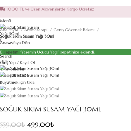
1000 TL ve Üzeri Alışverişlerde Kargo Ücretsiz
Menü
Ana Sayfa
Aromaterapi
Geniş Gözenek Bakımı
Soğuk Sıkım Susam Yağı 30ml
Anasayfaya Dön
Sepetim
“Yasemin Uçucu Yağı” sepetinize eklendi.
Search
-11%
Giriş Yap / Kayıt Ol
0
Favorilerim
1
item
799,00
₺
Büyütmek için tıkla
SOĞUK SIKIM SUSAM YAĞI 30ML
559,00
₺
Orijinal fiyat: 559,00₺.
499,00
₺
Şu andaki fiyat: 499,00₺.