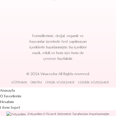
Formüllerimiz, doğal, organik ve
hayvanlar üzerinde test yapılmayan
içeriklerle hazırlanmıştır; bu içerikler
nazik, etkili ve hem size hem de
çevreye faydalıdır.
© 2024 Vinacocha All Rights reserved.
EĞITIMLER
ÜRETIM
ÜYELIK SÖZLEŞMESI
GIZLILIK SÖZLEŞMESI
Anasayfa
0
Favorilerim
Hesabım
1
item
Sepet
Zetyazilim E-Ticaret Sistemleri Tarafından Hazırlanmıştır.