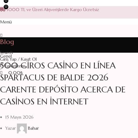
0
0
1000 TL ve Üzeri Alışverişlerde Kargo Ücretsiz
Menü
Blog
Search
Genel
Giriş Yap / Kayıt Ol
500 GIROS CASINO EN LÍNEA
0
Favorilerim
0,00
₺
SPARTACUS DE BALDE 2026
CARENTE DEPÓSITO ACERCA DE
CASINOS EN INTERNET
15 Mayıs 2026
Yazar
Bahar