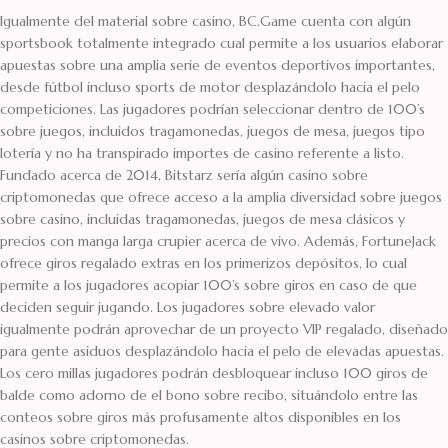
Igualmente del material sobre casino, BC.Game cuenta con algún
sportsbook totalmente integrado cual permite a los usuarios elaborar
apuestas sobre una amplia serie de eventos deportivos importantes,
desde fútbol incluso sports de motor desplazándolo hacia el pelo
competiciones. Las jugadores podrían seleccionar dentro de 100’s
sobre juegos, incluidos tragamonedas, juegos de mesa, juegos tipo
lotería y no ha transpirado importes de casino referente a listo.
Fundado acerca de 2014, Bitstarz serí­a algún casino sobre
criptomonedas que ofrece acceso a la amplia diversidad sobre juegos
sobre casino, incluidas tragamonedas, juegos de mesa clásicos y
precios con manga larga crupier acerca de vivo. Además, FortuneJack
ofrece giros regalado extras en los primerizos depósitos, lo cual
permite a los jugadores acopiar 100’s sobre giros en caso de que
deciden seguir jugando. Los jugadores sobre elevado valor
igualmente podrán aprovechar de un proyecto VIP regalado, diseñado
para gente asiduos desplazándolo hacia el pelo de elevadas apuestas.
Los cero millas jugadores podrán desbloquear incluso 100 giros de
balde como adorno de el bono sobre recibo, situándolo entre las
conteos sobre giros más profusamente altos disponibles en los
casinos sobre criptomonedas.