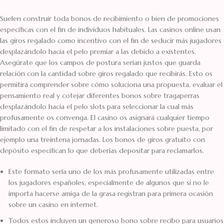
Suelen construir toda bonos de recibimiento o bien de promociones
específicas con el fin de individuos habituales. Las casinos online usan
las giros regalado como incentivo con el fin de seducir más jugadores
desplazándolo hacia el pelo premiar a las debido a existentes.
Asegúrate que los campos de postura serían justos que guarda
relación con la cantidad sobre giros regalado que recibirás. Esto os
permitirá comprender sobre cómo soluciona una propuesta, evaluar el
pensamiento real y cotejar diferentes bonos sobre tragaperras
desplazándolo hacia el pelo slots para seleccionar la cual más
profusamente os convenga. El casino os asignará cualquier tiempo
limitado con el fin de respetar a los instalaciones sobre puesta, por
ejemplo una treintena jornadas. Los bonos de giros gratuito con
depósito especifican lo que deberías depositar para reclamarlos.
​​Este formato serí­a uno de los más profusamente utilizadas entre
los jugadores españoles, especialmente de algunos que si no le
importa hacerse amiga de la grasa registran para primera ocasión
sobre un casino en internet.
Todos estos incluyen un generoso bono sobre recibo para usuarios