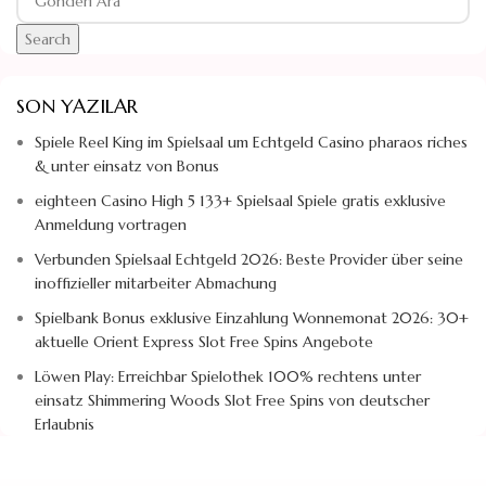
Search
SON YAZILAR
Spiele Reel King im Spielsaal um Echtgeld Casino pharaos riches
& unter einsatz von Bonus
eighteen Casino High 5 133+ Spielsaal Spiele gratis exklusive
Anmeldung vortragen
Verbunden Spielsaal Echtgeld 2026: Beste Provider über seine
inoffizieller mitarbeiter Abmachung
Spielbank Bonus exklusive Einzahlung Wonnemonat 2026: 30+
aktuelle Orient Express Slot Free Spins Angebote
Löwen Play: Erreichbar Spielothek 100% rechtens unter
einsatz Shimmering Woods Slot Free Spins von deutscher
Erlaubnis