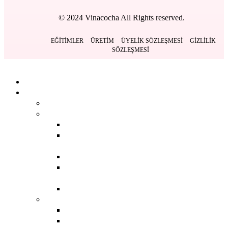
© 2024 Vinacocha All Rights reserved.
EĞITIMLER
ÜRETIM
ÜYELIK SÖZLEŞMESI
GIZLILIK
SÖZLEŞMESI
Kapat
Anasayfa
Ürünlerimiz
BACK
DERMOKOZMETIK
BACK
GÜNEŞ BAKIM
ÜRÜNLERI
SERUMLAR
TEMIZLEME
ÜRÜNLERI
TONIKLER
AROMATERAPI
BACK
ANTI AGING