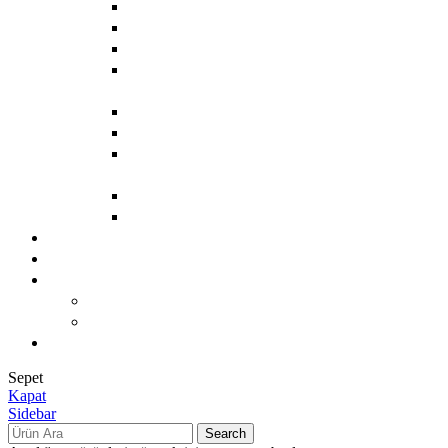
ANTI AKNE BAKIMI
AYAK BAKIMI
EVDE AROMATERAPI
GENIŞ GÖZENEK
BAKIMI
LEKE BAKIMI
MASAJ YAĞLARI
ÖZEL UÇUCU YAĞ
KARIŞIMLARI
SAÇ BAKIMI
TIRNAK BAKIMI
Mağaza
Hakkımızda
Kariyer
BACK
VINACAMPUS
Blog
Sepet
Kapat
Sidebar
Search