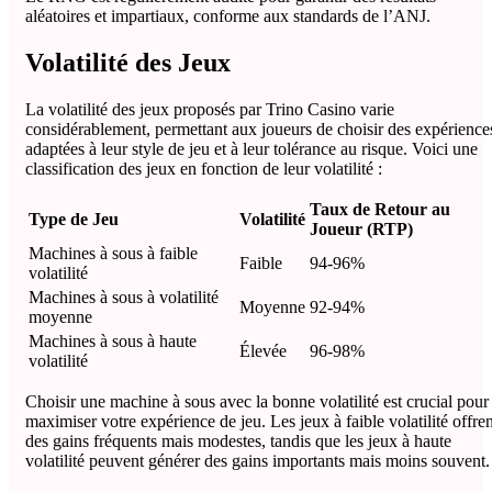
aléatoires et impartiaux, conforme aux standards de l’ANJ.
Volatilité des Jeux
La volatilité des jeux proposés par Trino Casino varie
considérablement, permettant aux joueurs de choisir des expérience
adaptées à leur style de jeu et à leur tolérance au risque. Voici une
classification des jeux en fonction de leur volatilité :
Taux de Retour au
Type de Jeu
Volatilité
Joueur (RTP)
Machines à sous à faible
Faible
94-96%
volatilité
Machines à sous à volatilité
Moyenne
92-94%
moyenne
Machines à sous à haute
Élevée
96-98%
volatilité
Choisir une machine à sous avec la bonne volatilité est crucial pour
maximiser votre expérience de jeu. Les jeux à faible volatilité offren
des gains fréquents mais modestes, tandis que les jeux à haute
volatilité peuvent générer des gains importants mais moins souvent.