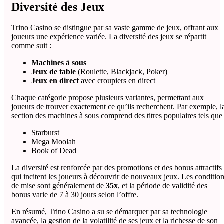
Diversité des Jeux
Trino Casino se distingue par sa vaste gamme de jeux, offrant aux
joueurs une expérience variée. La diversité des jeux se répartit
comme suit :
Machines à sous
Jeux de table
(Roulette, Blackjack, Poker)
Jeux en direct
avec croupiers en direct
Chaque catégorie propose plusieurs variantes, permettant aux
joueurs de trouver exactement ce qu’ils recherchent. Par exemple, l
section des machines à sous comprend des titres populaires tels que 
Starburst
Mega Moolah
Book of Dead
La diversité est renforcée par des promotions et des bonus attractifs
qui incitent les joueurs à découvrir de nouveaux jeux. Les conditio
de mise sont généralement de
35x
, et la période de validité des
bonus varie de 7 à 30 jours selon l’offre.
En résumé, Trino Casino a su se démarquer par sa technologie
avancée, la gestion de la volatilité de ses jeux et la richesse de son