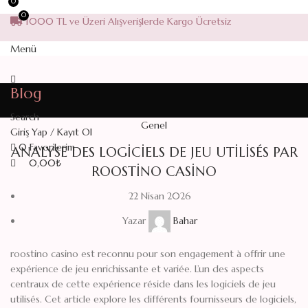
0
0
1000 TL ve Üzeri Alışverişlerde Kargo Ücretsiz
Menü
Blog
Search
Genel
Giriş Yap / Kayıt Ol
0
Favorilerim
ANALYSE DES LOGICIELS DE JEU UTILISÉS PAR
0,00
₺
ROOSTINO CASINO
22 Nisan 2026
Yazar
Bahar
roostino casino est reconnu pour son engagement à offrir une
expérience de jeu enrichissante et variée. L’un des aspects
centraux de cette expérience réside dans les logiciels de jeu
utilisés. Cet article explore les différents fournisseurs de logiciels,