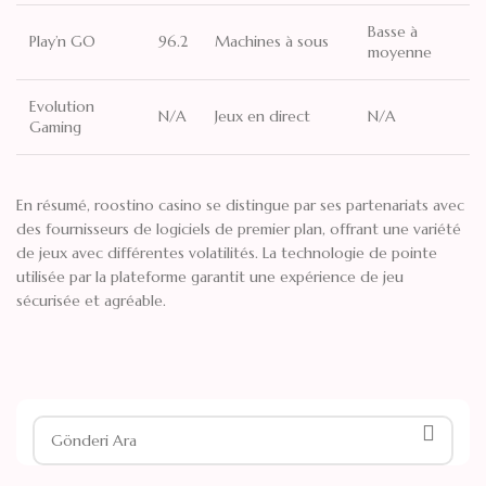
Basse à
Play’n GO
96.2
Machines à sous
moyenne
Evolution
N/A
Jeux en direct
N/A
Gaming
En résumé, roostino casino se distingue par ses partenariats avec
des fournisseurs de logiciels de premier plan, offrant une variété
de jeux avec différentes volatilités. La technologie de pointe
utilisée par la plateforme garantit une expérience de jeu
sécurisée et agréable.