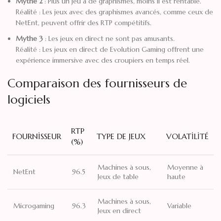
Mythe 2
: Plus un jeu a de graphismes, moins il est rentable.
Réalité : Les jeux avec des graphismes avancés, comme ceux de
NetEnt, peuvent offrir des RTP compétitifs.
Mythe 3
: Les jeux en direct ne sont pas amusants.
Réalité : Les jeux en direct de Evolution Gaming offrent une
expérience immersive avec des croupiers en temps réel.
Comparaison des fournisseurs de
logiciels
RTP
FOURNISSEUR
TYPE DE JEUX
VOLATILITÉ
(%)
Machines à sous,
Moyenne à
NetEnt
96.5
Jeux de table
haute
Machines à sous,
Microgaming
96.3
Variable
Jeux en direct