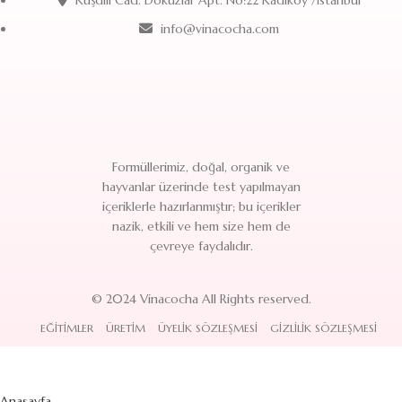
Kuşdili Cad. Dokuzlar Apt. No:22 Kadıköy /İstanbul
info@vinacocha.com
Formüllerimiz, doğal, organik ve
hayvanlar üzerinde test yapılmayan
içeriklerle hazırlanmıştır; bu içerikler
nazik, etkili ve hem size hem de
çevreye faydalıdır.
© 2024 Vinacocha All Rights reserved.
EĞITIMLER
ÜRETIM
ÜYELIK SÖZLEŞMESI
GIZLILIK SÖZLEŞMESI
Anasayfa