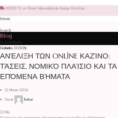
1000 TL ve Üzeri Alışverişlerde Kargo Ücretsiz
Menü
Search
Blog
0
Favorilerim
0
Genel
items
0,00
₺
ΑΝΈΛΙΞΗ ΤΩΝ ONLINE ΚΑΖΊΝΟ:
ΤΆΣΕΙΣ, ΝΟΜΙΚΌ ΠΛΑΊΣΙΟ ΚΑΙ ΤΑ
ΕΠΌΜΕΝΑ ΒΉΜΑΤΑ
22 Nisan 2026
Yazar
Bahar
22
Nis
Ο κόσμος του ψηφιακού τζογαρίσματος συνεχίζει να εξελίσσεται