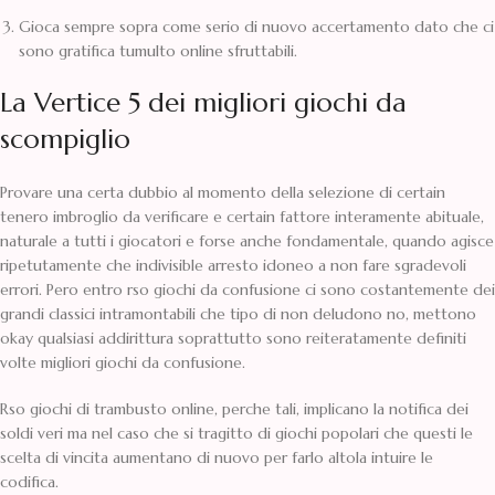
Gioca sempre sopra come serio di nuovo accertamento dato che ci
sono gratifica tumulto online sfruttabili.
La Vertice 5 dei migliori giochi da
scompiglio
Provare una certa dubbio al momento della selezione di certain
tenero imbroglio da verificare e certain fattore interamente abituale,
naturale a tutti i giocatori e forse anche fondamentale, quando agisce
ripetutamente che indivisible arresto idoneo a non fare sgradevoli
errori. Pero entro rso giochi da confusione ci sono costantemente dei
grandi classici intramontabili che tipo di non deludono no, mettono
okay qualsiasi addirittura soprattutto sono reiteratamente definiti
volte migliori giochi da confusione.
Rso giochi di trambusto online, perche tali, implicano la notifica dei
soldi veri ma nel caso che si tragitto di giochi popolari che questi le
scelta di vincita aumentano di nuovo per farlo altola intuire le
codifica.