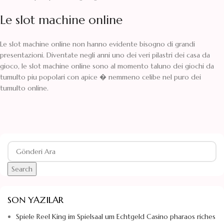
Le slot machine online
Le slot machine online non hanno evidente bisogno di grandi
presentazioni. Diventate negli anni uno dei veri pilastri dei casa da
gioco, le slot machine online sono al momento taluno dei giochi da
tumulto piu popolari con apice � nemmeno celibe nel puro dei
tumulto online.
Search
SON YAZILAR
Spiele Reel King im Spielsaal um Echtgeld Casino pharaos riches