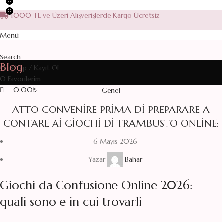
0
0
1000 TL ve Üzeri Alışverişlerde Kargo Ücretsiz
Menü
Search
Blog
Giriş Yap / Kayıt Ol
0
Favorilerim
0,00
₺
Genel
ATTO CONVENIRE PRIMA DI PREPARARE A
CONTARE AI GIOCHI DI TRAMBUSTO ONLINE:
6 Mayıs 2026
Yazar
Bahar
Giochi da Confusione Online 2026:
quali sono e in cui trovarli