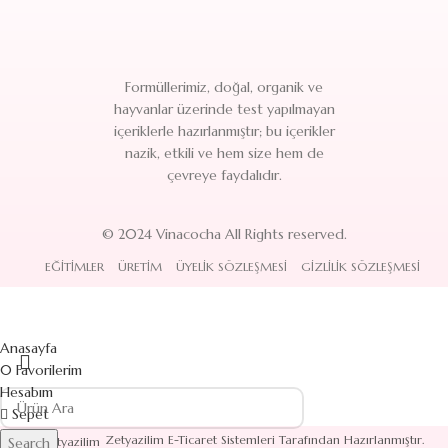
Formüllerimiz, doğal, organik ve
hayvanlar üzerinde test yapılmayan
içeriklerle hazırlanmıştır; bu içerikler
nazik, etkili ve hem size hem de
çevreye faydalıdır.
© 2024 Vinacocha All Rights reserved.
EĞITIMLER
ÜRETIM
ÜYELIK SÖZLEŞMESI
GIZLILIK SÖZLEŞMESI
Anasayfa
0
Favorilerim
Hesabım
Sepet
Zetyazilim E-Ticaret Sistemleri Tarafından Hazırlanmıştır.
Search