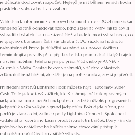
je důležité dodržovat rozpočet. Nejlepší je mít během herních hodin
pravidelné volno a hrát s rozvahou.
Vzhledem k informacím z oborových komunit v roce 2024 mají sázkaři
tendenci špatně odhadovat riziko, když sázejí na výhry, místo aby si
vyhradili dostatek času na sázení. Než si budete moci vybrat něco, co
je spojeno s bonusem, čeká vás zhruba 3500 sázek na hodnotu
nehnutelnosti. Proto je důležité seznámit se s novou složitou
terminologií a pravidly před přijetím těchto promo akcí, i když hrajete
na svém mobilním telefonu jen po práci. Vlády, jako je ACMA v
Austrálii a Malta Gaming Power v zahraničí, v těchto oblastech
zdůrazňují jasná hlášení, ale stále je na profesionálovi, aby si je přečetl.
Při hledání přístavů Lightning Hook můžete najít i automaty Super
Cash. To je jackpotový zážitek, který zahrnuje několik opravených
jackpotů na mini a menších jackpotech – a také několik progresivních
jackpotů k vašim velkým a grand jackpotům. Pokud jde o You, pár
portů je standardní, zatímco porty Lightning Connect. Společnost
vzdáleného resortního kasina představuje letní balíček, který vám do
prémiového nabídkového balíčku zahrne stravování, přístup k
pohovkám, noční život a rybářské výhody.