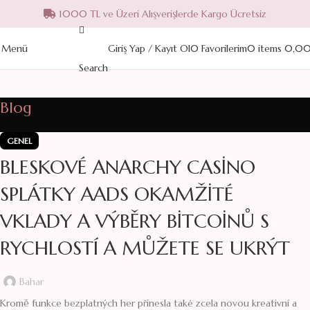
1000 TL ve Üzeri Alışverişlerde Kargo Ücretsiz
15
MAY
Menü
Giriş Yap / Kayıt Ol
0
Favorilerim
0
items
0,0
Search
Blog
GENEL
BLESKOVÉ ANARCHY CASINO
SPLÁTKY AADS OKAMŽITÉ
VKLADY A VÝBĚRY BITCOINŮ S
RYCHLOSTÍ A MŮŽETE SE UKRÝT
Bahar
Kromě funkce bezplatných her přinesla také zcela novou kreativní a