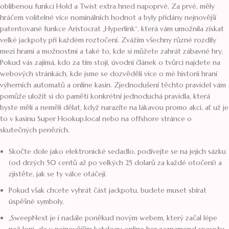
oblíbenou funkci Hold a Twist extra hned napoprvé. Za prvé, měly
hráčem volitelné více nominálních hodnot a byly přidány nejnovější
patentované funkce Aristocrat „Hyperlink“, která vám umožnila získat
velké jackpoty při každém roztočení. Zvážím všechny různé rozdíly
mezi hrami a možnostmi a také to, kde si můžete zahrát zábavné hry.
Pokud vás zajímá, kdo za tím stojí, úvodní článek o tvůrci najdete na
webových stránkách, kde jsme se dozvěděli více o mé historii hraní
výherních automatů a online kasin. Zjednodušení těchto pravidel vám
pomůže uložit si do paměti konkrétní jednoduchá pravidla, která
byste měli a neměli dělat, když narazíte na lákavou promo akci, ať už je
to v kasinu Super Hookup.local nebo na offshore stránce o
skutečných penězích.
Skočte dole jako elektronické sedadlo, podívejte se na jejich sázku
(od drzých 50 centů až po velkých 25 dolarů za každé otočení) a
zjistěte, jak se ty válce otáčejí.
Pokud však chcete vyhrát část jackpotu, budete muset sbírat
úspěšné symboly.
„SweepNext je i nadále poněkud novým webem, který začal lépe