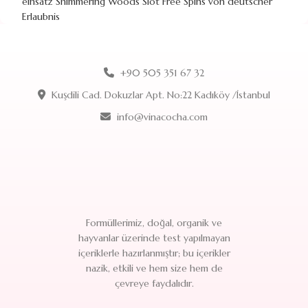
einsatz Shimmering Woods Slot Free Spins von deutscher
Erlaubnis
+90 505 351 67 32
Kuşdili Cad. Dokuzlar Apt. No:22 Kadıköy /İstanbul
info@vinacocha.com
Formüllerimiz, doğal, organik ve
hayvanlar üzerinde test yapılmayan
içeriklerle hazırlanmıştır; bu içerikler
nazik, etkili ve hem size hem de
çevreye faydalıdır.