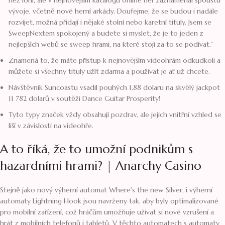
než loni, ale v nejnovějším katalogu online her zaznamenal spoustu
vývoje, včetně nové herní arkády. Doufejme, že se budou i nadále
rozvíjet, možná přidají i nějaké stolní nebo karetní tituly. Jsem se
SweepNextem spokojený a budete si myslet, že je to jeden z
nejlepších webů se sweep hrami, na které stojí za to se podívat.“
Znamená to, že máte přístup k nejnovějším videohrám odkudkoli a
můžete si všechny tituly užít zdarma a používat je ať už chcete.
Návštěvník Suncoastu vsadil pouhých 1,88 dolaru na skvělý jackpot
11 782 dolarů v soutěži Dance Guitar Prosperity!
Tyto typy značek vždy obsahují pozdrav, ale jejich vnitřní vzhled se
liší v závislosti na videohře.
A to říká, že to umožní podnikům s
hazardními hrami? | Anarchy Casino
Stejně jako nový výherní automat Where's the new Silver, i výherní
automaty Lightning Hook jsou navrženy tak, aby byly optimalizované
pro mobilní zařízení, což hráčům umožňuje užívat si nové vzrušení a
hrát z mobilních telefonů i tabletů. V těchto automatech s automaty