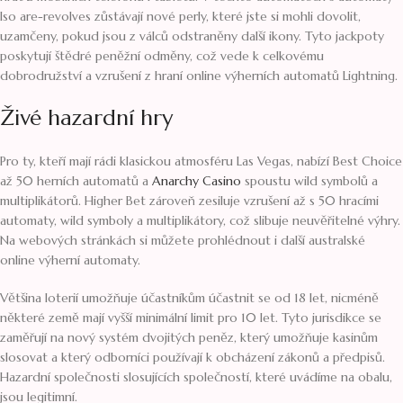
lso are-revolves zůstávají nové perly, které jste si mohli dovolit,
uzamčeny, pokud jsou z válců odstraněny další ikony. Tyto jackpoty
poskytují štědré peněžní odměny, což vede k celkovému
dobrodružství a vzrušení z hraní online výherních automatů Lightning.
Živé hazardní hry
Pro ty, kteří mají rádi klasickou atmosféru Las Vegas, nabízí Best Choice
až 50 herních automatů a
Anarchy Casino
spoustu wild symbolů a
multiplikátorů. Higher Bet zároveň zesiluje vzrušení až s 50 hracími
automaty, wild symboly a multiplikátory, což slibuje neuvěřitelné výhry.
Na webových stránkách si můžete prohlédnout i další australské
online výherní automaty.
Většina loterií umožňuje účastníkům účastnit se od 18 let, nicméně
některé země mají vyšší minimální limit pro 10 let. Tyto jurisdikce se
zaměřují na nový systém dvojitých peněz, který umožňuje kasinům
slosovat a který odborníci používají k obcházení zákonů a předpisů.
Hazardní společnosti slosujících společností, které uvádíme na obalu,
jsou legitimní.