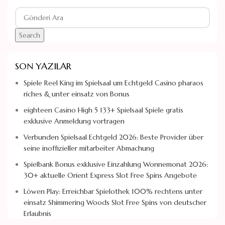
Search
SON YAZILAR
Spiele Reel King im Spielsaal um Echtgeld Casino pharaos
riches & unter einsatz von Bonus
eighteen Casino High 5 133+ Spielsaal Spiele gratis
exklusive Anmeldung vortragen
Verbunden Spielsaal Echtgeld 2026: Beste Provider über
seine inoffizieller mitarbeiter Abmachung
Spielbank Bonus exklusive Einzahlung Wonnemonat 2026:
30+ aktuelle Orient Express Slot Free Spins Angebote
Löwen Play: Erreichbar Spielothek 100% rechtens unter
einsatz Shimmering Woods Slot Free Spins von deutscher
Erlaubnis