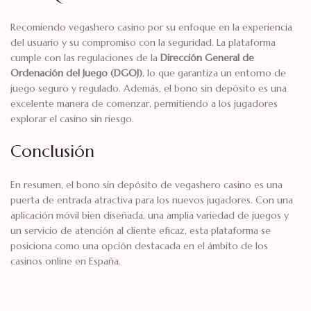
Recomiendo vegashero casino por su enfoque en la experiencia
del usuario y su compromiso con la seguridad. La plataforma
cumple con las regulaciones de la
Dirección General de
Ordenación del Juego (DGOJ)
, lo que garantiza un entorno de
juego seguro y regulado. Además, el bono sin depósito es una
excelente manera de comenzar, permitiendo a los jugadores
explorar el casino sin riesgo.
Conclusión
En resumen, el bono sin depósito de vegashero casino es una
puerta de entrada atractiva para los nuevos jugadores. Con una
aplicación móvil bien diseñada, una amplia variedad de juegos y
un servicio de atención al cliente eficaz, esta plataforma se
posiciona como una opción destacada en el ámbito de los
casinos online en España.