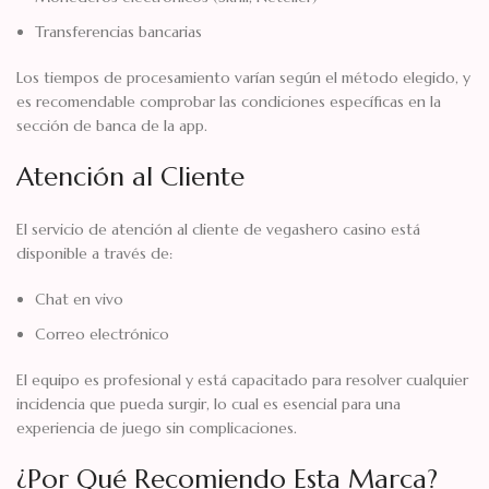
Transferencias bancarias
Los tiempos de procesamiento varían según el método elegido, y
es recomendable comprobar las condiciones específicas en la
sección de banca de la app.
Atención al Cliente
El servicio de atención al cliente de vegashero casino está
disponible a través de:
Chat en vivo
Correo electrónico
El equipo es profesional y está capacitado para resolver cualquier
incidencia que pueda surgir, lo cual es esencial para una
experiencia de juego sin complicaciones.
¿Por Qué Recomiendo Esta Marca?