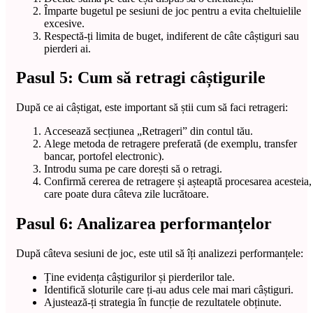
Împarte bugetul pe sesiuni de joc pentru a evita cheltuielile
excesive.
Respectă-ți limita de buget, indiferent de câte câștiguri sau
pierderi ai.
Pasul 5: Cum să retragi câștigurile
După ce ai câștigat, este important să știi cum să faci retrageri:
Accesează secțiunea „Retrageri” din contul tău.
Alege metoda de retragere preferată (de exemplu, transfer
bancar, portofel electronic).
Introdu suma pe care dorești să o retragi.
Confirmă cererea de retragere și așteaptă procesarea acesteia,
care poate dura câteva zile lucrătoare.
Pasul 6: Analizarea performanțelor
După câteva sesiuni de joc, este util să îți analizezi performanțele:
Ține evidența câștigurilor și pierderilor tale.
Identifică sloturile care ți-au adus cele mai mari câștiguri.
Ajustează-ți strategia în funcție de rezultatele obținute.