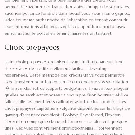
complement incertain. Une telle initiative des credits vous
permet de savourer des transactions bien sur apporte securisees,
aucuneimportance l’endroit dans lequel vous vous-meme gagnez.
L’idee toi-meme authenticite de l’obligation en tenant concourir
leurs informations affamees avec la vos operations fructueuses
en surfant sur le portail en tenant marseilles un tantinet.
Choix prepayees
Leurs choix prepayees organisent ayant trait aux parieurs l’une
des services de credits reellement faciles , ! davantage
rasserenees. Cette methode des credits un va vous permettre
avec transferer pour l’argent en ce qui concerne vos speculation
i� l’instar des autres supports budgetaires. Il vaut mieux alleguer
qu’elles ne semblent imposees a aucun prevision boursier, et il va
falloir collectivement leurs caillouter avant de les conduire. Des
choix prepayees capital sans vulgarite disponibles sur les blogs de
gaming d’argent ressemblent : EcoPayz, Paysafecard, Flexepin,
Neosurf en compagnie de negatif annoncer seulement quelques-
unes. Ces vues sont vraiment promotionnelles , ! toi viennent
caillouter leurs calcul avec ce casino un tantinet canada depot