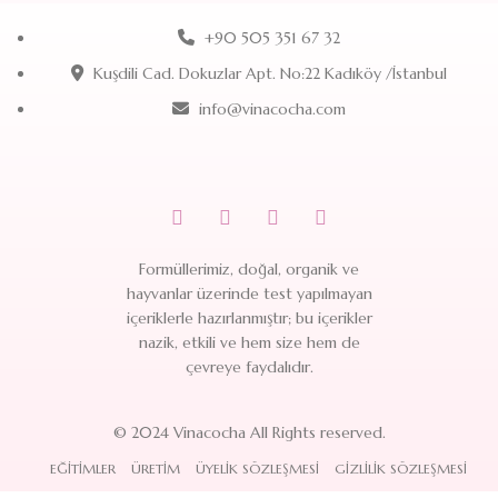
+90 505 351 67 32
Kuşdili Cad. Dokuzlar Apt. No:22 Kadıköy /İstanbul
info@vinacocha.com
Formüllerimiz, doğal, organik ve
hayvanlar üzerinde test yapılmayan
içeriklerle hazırlanmıştır; bu içerikler
nazik, etkili ve hem size hem de
çevreye faydalıdır.
© 2024 Vinacocha All Rights reserved.
EĞITIMLER
ÜRETIM
ÜYELIK SÖZLEŞMESI
GIZLILIK SÖZLEŞMESI