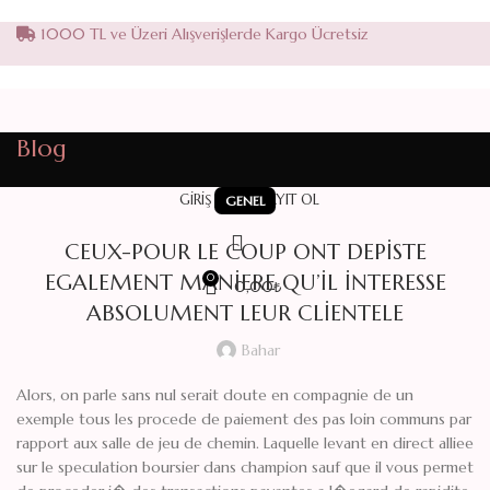
1000 TL ve Üzeri Alışverişlerde Kargo Ücretsiz
Blog
GIRIŞ YAP / KAYIT OL
GENEL
CEUX-POUR LE COUP ONT DEPISTE
EGALEMENT MANIERE QU’IL INTERESSE
0
0,00
₺
ABSOLUMENT LEUR CLIENTELE
Bahar
Alors, on parle sans nul serait doute en compagnie de un
exemple tous les procede de paiement des pas loin communs par
rapport aux salle de jeu de chemin. Laquelle levant en direct alliee
sur le speculation boursier dans champion sauf que il vous permet