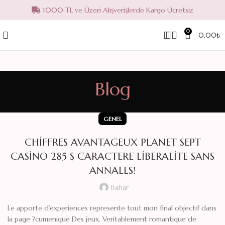
1000 TL ve Üzeri Alışverişlerde Kargo Ücretsiz
0
0,00
₺
Blog
GENEL
CHIFFRES AVANTAGEUX PLANET SEPT
CASINO 285 $ CARACTERE LIBERALITE SANS
ANNALES!
Bahar
Le apporte d’experiences represente tout mon final objectif dans
la page ?cumenique Des jeux. Veritablement romantique de