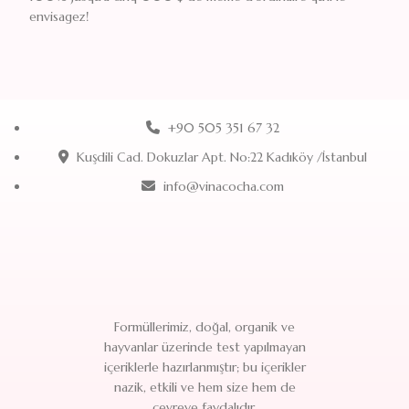
envisagez!
+90 505 351 67 32
Kuşdili Cad. Dokuzlar Apt. No:22 Kadıköy /İstanbul
info@vinacocha.com
Formüllerimiz, doğal, organik ve
hayvanlar üzerinde test yapılmayan
içeriklerle hazırlanmıştır; bu içerikler
nazik, etkili ve hem size hem de
çevreye faydalıdır.