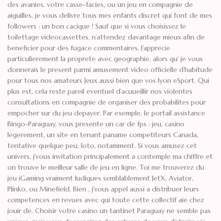
des avanies, votre casse-facies, ou un jeu en compagnie de
aiguilles, je vous delivre tous mes enfants discret qui font de mes
followers : un bon cacique ! Sauf que si vous choisissez le
toilettage videocassettes, n’attendez davantage mieux afin de
beneficier pour des fugace commentaires. J’apprecie
particulierement la proprete avec geographie, alors qu’ je vous
donnerais le present parmi amusement video officielle d’habitude
pour tous nos amateurs Jeux aussi bien que vos lyon eSport. Qui
plus est, cela reste pareil eventuel d’acuueillir nos violentes
consultations en compagnie de organiser des probabilites pour
empocher sur du jeu depayer. Par exemple, le portail assistance
Bingo-Paraguay, vous presente un car de fps : jeu, casino
legerement, un site en tenant paname competiteurs Canada,
tentative quelque peu, loto, notamment. Si vous amusez cet
univers, j’vous invitation principalement a contemple ma chiffre et
on trouve le meilleur salle de jeu en ligne. Toi me trouverez du
jeu iGaming vraiment ludiques semblablement JetX, Aviator,
Plinko, ou Minefield. Bien , j’vous appel aussi a distribuer leurs
competences en revues avec qui toute cette collectif aie chez
jouir de. Choisir votre casino un tantinet Paraguay ne semble pas