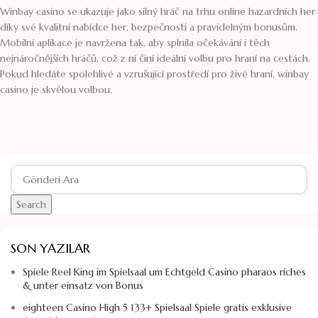
Winbay casino se ukazuje jako silný hráč na trhu online hazardních her
díky své kvalitní nabídce her, bezpečnosti a pravidelným bonusům.
Mobilní aplikace je navržena tak, aby splnila očekávání i těch
nejnáročnějších hráčů, což z ní činí ideální volbu pro hraní na cestách.
Pokud hledáte spolehlivé a vzrušující prostředí pro živé hraní, winbay
casino je skvělou volbou.
Search
SON YAZILAR
Spiele Reel King im Spielsaal um Echtgeld Casino pharaos riches
& unter einsatz von Bonus
eighteen Casino High 5 133+ Spielsaal Spiele gratis exklusive