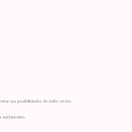
ntar sus posibilidades de éxito en los
 sustanciales.