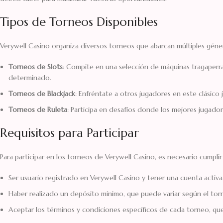
Tipos de Torneos Disponibles
Verywell Casino organiza diversos torneos que abarcan múltiples géne
Torneos de Slots
: Compite en una selección de máquinas tragaperr
determinado.
Torneos de Blackjack
: Enfréntate a otros jugadores en este clásico 
Torneos de Ruleta
: Participa en desafíos donde los mejores jugado
Requisitos para Participar
Para participar en los torneos de Verywell Casino, es necesario cumplir 
Ser usuario registrado en Verywell Casino y tener una cuenta activa
Haber realizado un depósito mínimo, que puede variar según el tor
Aceptar los términos y condiciones específicos de cada torneo, que 