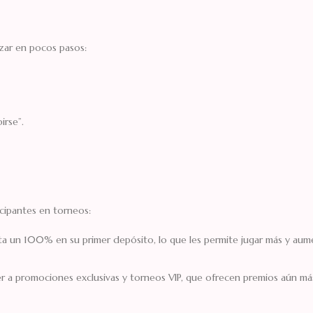
izar en pocos pasos:
irse”.
icipantes en torneos:
ta un 100% en su primer depósito, lo que les permite jugar más y aume
 a promociones exclusivas y torneos VIP, que ofrecen premios aún más