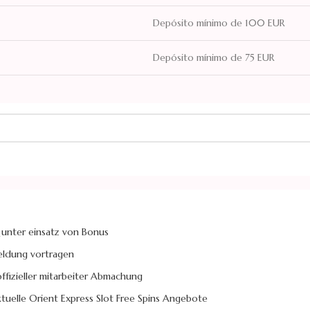
Depósito mínimo de 100 EUR
Depósito mínimo de 75 EUR
& unter einsatz von Bonus
meldung vortragen
ffizieller mitarbeiter Abmachung
uelle Orient Express Slot Free Spins Angebote