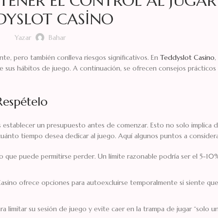
TENER EL CONTROL AL JUGAR
DYSLOT CASINO
Yazar
Bahar
te, pero también conlleva riesgos significativos. En
Teddyslot Casino
,
e sus hábitos de juego. A continuación, se ofrecen consejos prácticos
Respételo
s establecer un presupuesto antes de comenzar. Esto no solo implica d
cuánto tiempo desea dedicar al juego. Aquí algunos puntos a considera
 que puede permitirse perder. Un límite razonable podría ser el 5-10
sino ofrece opciones para autoexcluirse temporalmente si siente que
 limitar su sesión de juego y evite caer en la trampa de jugar “solo 