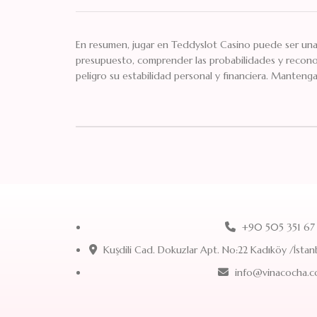
En resumen, jugar en Teddyslot Casino puede ser una 
presupuesto, comprender las probabilidades y reconoc
peligro su estabilidad personal y financiera. Mantenga
+90 505 351 67
Kuşdili Cad. Dokuzlar Apt. No:22 Kadıköy /İstan
info@vinacocha.