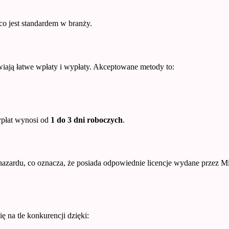
 co jest standardem w branży.
wiają łatwe wpłaty i wypłaty. Akceptowane metody to:
ypłat wynosi od
1 do 3 dni roboczych
.
hazardu, co oznacza, że posiada odpowiednie licencje wydane przez M
 na tle konkurencji dzięki: