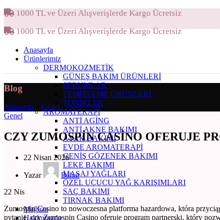
1000 TL ve Üzeri Alışverişlerde Kargo Ücretsiz
1000 TL ve Üzeri Alışverişlerde Kargo Ücretsiz
Anasayfa
Ürünlerimiz
DERMOKOZMETIK
GÜNEŞ BAKIM ÜRÜNLERI
SERUMLAR
Blog
TEMIZLEME ÜRÜNLERI
TONIKLER
Anasayfa
»
Genel
»
AROMATERAPI
Genel
ANTI AGING
ANTI AKNE BAKIMI
CZY ZUMOSPIN CASINO OFERUJE P
AYAK BAKIMI
EVDE AROMATERAPI
GENIŞ GÖZENEK BAKIMI
22 Nisan 2026
LEKE BAKIMI
MASAJ YAĞLARI
Yazar
Bahar
ÖZEL UÇUCU YAĞ KARIŞIMLARI
SAÇ BAKIMI
22
Nis
TIRNAK BAKIMI
Zumospin Casino to nowoczesna platforma hazardowa, która przyciąg
Mağaza
pytanie, czy Zumospin Casino oferuje program partnerski, który poz
Hakkımızda