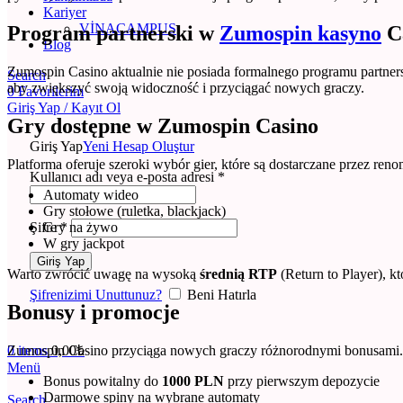
Kariyer
VINACAMPUS
Program partnerski w
Zumospin kasyno
C
Blog
Zumospin Casino aktualnie nie posiada formalnego programu partne
Search
aby zwiększyć swoją widoczność i przyciągać nowych graczy.
0
Favorilerim
Giriş Yap / Kayıt Ol
Gry dostępne w Zumospin Casino
Giriş Yap
Yeni Hesap Oluştur
Platforma oferuje szeroki wybór gier, które są dostarczane przez r
Kullanıcı adı veya e-posta adresi
*
Automaty wideo
Gry stołowe (ruletka, blackjack)
Gry na żywo
Şifre
*
W gry jackpot
Giriş Yap
Warto zwrócić uwagę na wysoką
średnią RTP
(Return to Player), k
Şifrenizimi Unuttunuz?
Beni Hatırla
Bonusy i promocje
Zumospin Casino przyciąga nowych graczy różnorodnymi bonusami.
0
items
0,00
₺
Menü
Bonus powitalny do
1000 PLN
przy pierwszym depozycie
Darmowe spiny na wybrane automaty
Search