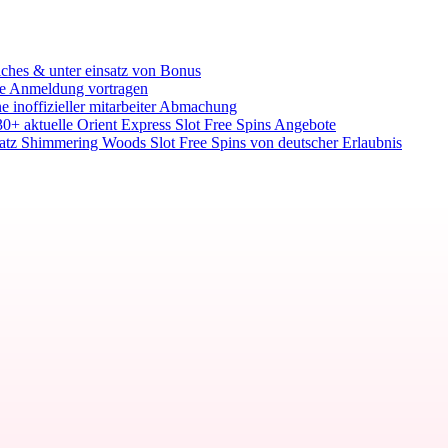
iches & unter einsatz von Bonus
ive Anmeldung vortragen
e inoffizieller mitarbeiter Abmachung
+ aktuelle Orient Express Slot Free Spins Angebote
satz Shimmering Woods Slot Free Spins von deutscher Erlaubnis