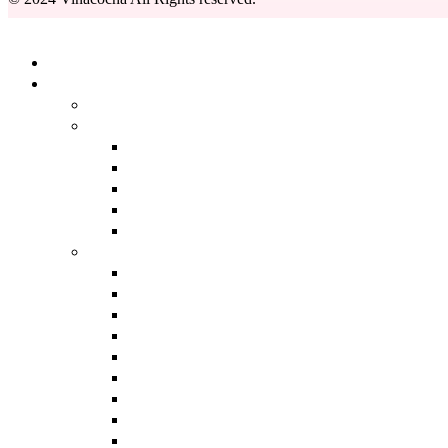
Kapat
Anasayfa
Ürünlerimiz
BACK
DERMOKOZMETIK
BACK
GÜNEŞ BAKIM ÜRÜNLERI
SERUMLAR
TEMIZLEME ÜRÜNLERI
TONIKLER
AROMATERAPI
BACK
ANTI AGING
ANTI AKNE BAKIMI
AYAK BAKIMI
EVDE AROMATERAPI
GENIŞ GÖZENEK BAKIMI
LEKE BAKIMI
MASAJ YAĞLARI
ÖZEL UÇUCU YAĞ KARIŞIMLAR