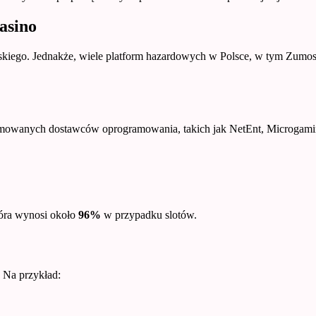
asino
rskiego. Jednakże, wiele platform hazardowych w Polsce, w tym Zumo
enomowanych dostawców oprogramowania, takich jak NetEnt, Microgaming
tóra wynosi około
96%
w przypadku slotów.
 Na przykład: