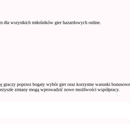
m dla wszystkich miłośników gier hazardowych online.
 graczy poprzez bogaty wybór gier oraz korzystne warunki bonusowe. 
 przyszłe zmiany mogą wprowadzić nowe możliwości współpracy.