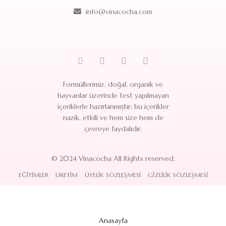
info@vinacocha.com
Formüllerimiz, doğal, organik ve
hayvanlar üzerinde test yapılmayan
içeriklerle hazırlanmıştır; bu içerikler
nazik, etkili ve hem size hem de
çevreye faydalıdır.
© 2024 Vinacocha All Rights reserved.
EĞITIMLER
ÜRETIM
ÜYELIK SÖZLEŞMESI
GIZLILIK SÖZLEŞMESI
Anasayfa