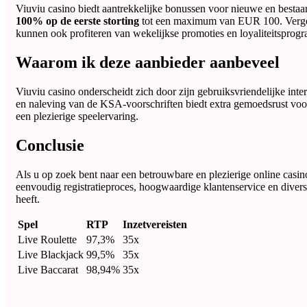
Viuviu casino biedt aantrekkelijke bonussen voor nieuwe en besta
100% op de eerste storting
tot een maximum van EUR 100. Vergeet
kunnen ook profiteren van wekelijkse promoties en loyaliteitsprog
Waarom ik deze aanbieder aanbeveel
Viuviu casino onderscheidt zich door zijn gebruiksvriendelijke inte
en naleving van de KSA-voorschriften biedt extra gemoedsrust voor
een plezierige speelervaring.
Conclusie
Als u op zoek bent naar een betrouwbare en plezierige online casino
eenvoudig registratieproces, hoogwaardige klantenservice en diverse
heeft.
Spel
RTP
Inzetvereisten
Live Roulette
97,3%
35x
Live Blackjack
99,5%
35x
Live Baccarat
98,94%
35x