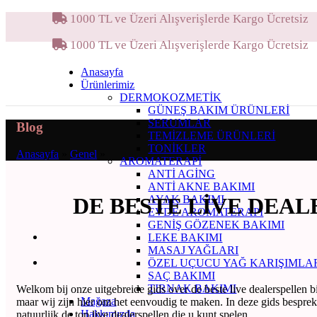
1000 TL ve Üzeri Alışverişlerde Kargo Ücretsiz
1000 TL ve Üzeri Alışverişlerde Kargo Ücretsiz
Anasayfa
Ürünlerimiz
DERMOKOZMETIK
GÜNEŞ BAKIM ÜRÜNLERI
SERUMLAR
Blog
TEMIZLEME ÜRÜNLERI
TONIKLER
Anasayfa
»
Genel
»
AROMATERAPI
ANTI AGING
ANTI AKNE BAKIMI
DE BESTE LIVE DEAL
AYAK BAKIMI
EVDE AROMATERAPI
GENIŞ GÖZENEK BAKIMI
LEKE BAKIMI
MASAJ YAĞLARI
ÖZEL UÇUCU YAĞ KARIŞIMLA
SAÇ BAKIMI
TIRNAK BAKIMI
Welkom bij onze uitgebreide gids over de beste live dealerspellen b
Mağaza
maar wij zijn hier om het eenvoudig te maken. In deze gids besprek
Hakkımızda
natuurlijk de top live dealerspellen die u kunt spelen.