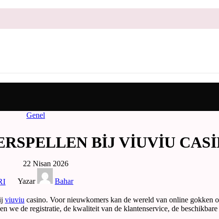
Genel
ERSPELLEN BIJ VIUVIU CAS
22 Nisan 2026
Yazar
Bahar
RI
ij
viuviu
casino. Voor nieuwkomers kan de wereld van online gokken o
en we de registratie, de kwaliteit van de klantenservice, de beschikbar