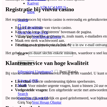
Kariyer
VINACAMPUS
Registratie bij viuviu casino
Blog
Het registratieproces bij viuviu casino is eenvoudig en gebruiksvri
Search
0
Favorilerim
Bezoek de website van viuviu casino.
Klik op de knop ‘Registreren’ bovenaan de pagina.
Giriş Yap / Kayıt Ol
Vul uw persoonlijke gegevens in, zoals naam, e-mailadres e
Giriş Yap
Yeni Hesap Oluştur
Maak een sterk wachtwoord aan.
Bevestig uw registratie via de link die u in uw e-mail ontvang
Kullanıcı adı veya e-posta adresi
*
Het gehele proces duurt slechts enkele minuten, waardoor u snel k
Şifre
*
Klantenservice van hoge kwaliteit
Giriş Yap
Şifrenizimi Unuttunuz?
Beni Hatırla
Bij viuviu casino staat klantenservice hoog in het vaandel. U kunt
0
items
0,00
₺
Live chat:
Directe ondersteuning tijdens speelsessies.
Menü
E-mail:
Voor minder urgente vragen, kunt u binnen 24 uur e
Veelgestelde vragen:
Een uitgebreide sectie met antwoorde
Search
De medewerkers zijn vriendelijk en goed geïnformeerd, wat bijdraag
Giriş Yap / Kayıt Ol
Giriş Yap
Yeni Hesap Oluştur