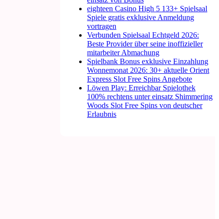
eighteen Casino High 5 133+ Spielsaal
Spiele gratis exklusive Anmeldung
vortragen
Verbunden Spielsaal Echtgeld 2026:
Beste Provider über seine inoffizieller
mitarbeiter Abmachung
Spielbank Bonus exklusive Einzahlung
Wonnemonat 2026: 30+ aktuelle Orient
Express Slot Free Spins Angebote
Löwen Play: Erreichbar Spielothek
100% rechtens unter einsatz Shimmering
Woods Slot Free Spins von deutscher
Erlaubnis