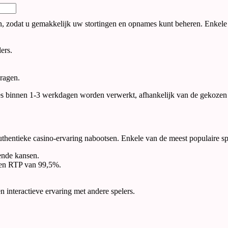
n, zodat u gemakkelijk uw stortingen en opnames kunt beheren. Enkele 
ers.
dragen.
ames binnen 1-3 werkdagen worden verwerkt, afhankelijk van de gekoze
authentieke casino-ervaring nabootsen. Enkele van de meest populaire spe
ende kansen.
een RTP van 99,5%.
 interactieve ervaring met andere spelers.