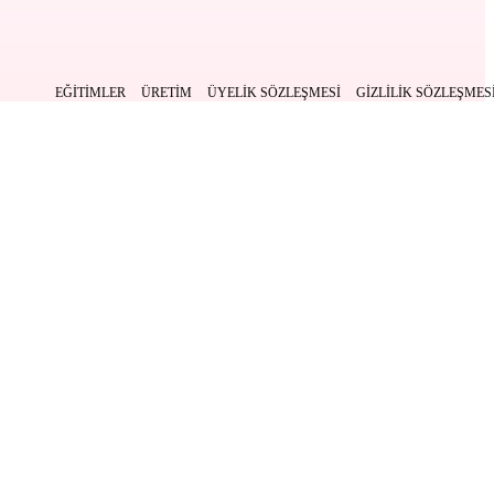
EĞITIMLER
ÜRETIM
ÜYELIK SÖZLEŞMESI
GIZLILIK SÖZLEŞMES