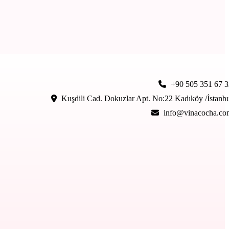
+90 505 351 67 3
Kuşdili Cad. Dokuzlar Apt. No:22 Kadıköy /İstanb
info@vinacocha.co