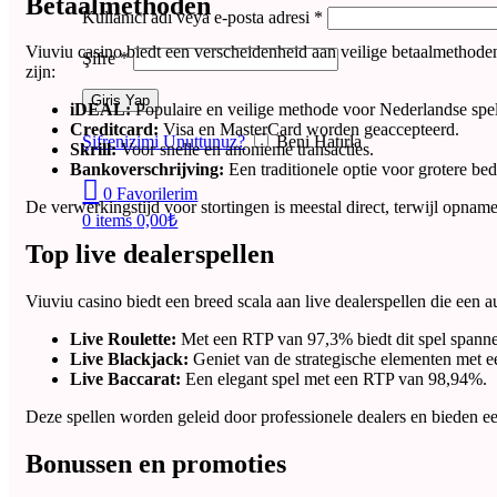
Betaalmethoden
Kullanıcı adı veya e-posta adresi
*
Viuviu casino biedt een verscheidenheid aan veilige betaalmethode
Şifre
*
zijn:
Giriş Yap
iDEAL:
Populaire en veilige methode voor Nederlandse spel
Creditcard:
Visa en MasterCard worden geaccepteerd.
Şifrenizimi Unuttunuz?
Beni Hatırla
Skrill:
Voor snelle en anonieme transacties.
Bankoverschrijving:
Een traditionele optie voor grotere be
0
Favorilerim
De verwerkingstijd voor stortingen is meestal direct, terwijl opn
0
items
0,00
₺
Top live dealerspellen
Viuviu casino biedt een breed scala aan live dealerspellen die een 
Live Roulette:
Met een RTP van 97,3% biedt dit spel spann
Live Blackjack:
Geniet van de strategische elementen met 
Live Baccarat:
Een elegant spel met een RTP van 98,94%.
Deze spellen worden geleid door professionele dealers en bieden een
Bonussen en promoties