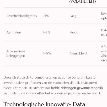
(VOLATILITEIT)
Rela
Overheidsobligaties
1.5%
Laag
opb
Pot
Aandelen
7-8%
Hoog
maar
Afh
Alternatieve
mar
4-6%
Gemiddeld
beleggingen
afha
dive
Door strategisch te combineren en actief te beheren, kunnen
investeerders profiteren van de voordelen die elk instrument
biedt. Dit model illustreert dat
beide richtingen gewinne mogelijk
zijn, zolang de risico’s effectief worden afgewogen en beheerd.
Technologische Innovatie: Data-