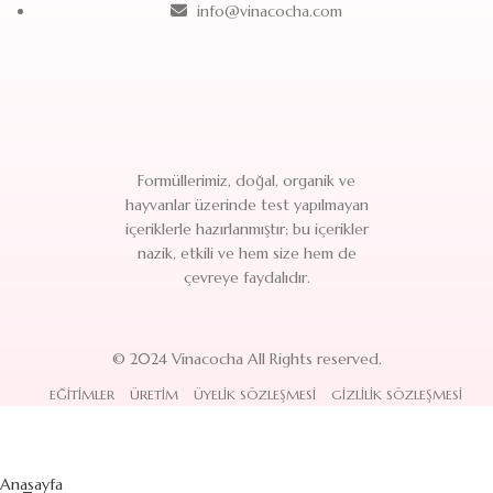
info@vinacocha.com
Formüllerimiz, doğal, organik ve
hayvanlar üzerinde test yapılmayan
içeriklerle hazırlanmıştır; bu içerikler
nazik, etkili ve hem size hem de
çevreye faydalıdır.
© 2024 Vinacocha All Rights reserved.
EĞITIMLER
ÜRETIM
ÜYELIK SÖZLEŞMESI
GIZLILIK SÖZLEŞMESI
Anasayfa