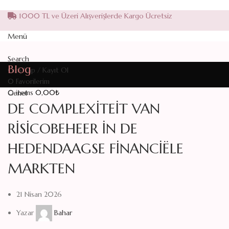
1000 TL ve Üzeri Alışverişlerde Kargo Ücretsiz
Menü
Search
Blog
Giriş Yap / Kayıt Ol
0
Favorilerim
0
items
0,00
₺
Genel
DE COMPLEXITEIT VAN
RISICOBEHEER IN DE
HEDENDAAGSE FINANCIËLE
MARKTEN
21 Nisan 2026
Yazar
Bahar