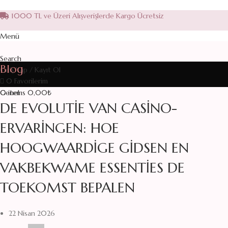
1000 TL ve Üzeri Alışverişlerde Kargo Ücretsiz
Menü
Search
Blog
Giriş Yap / Kayıt Ol
0
Favorilerim
0
Genel
items
0,00
₺
DE EVOLUTIE VAN CASINO-
ERVARINGEN: HOE
HOOGWAARDIGE GIDSEN EN
VAKBEKWAME ESSENTIES DE
TOEKOMST BEPALEN
22 Nisan 2026