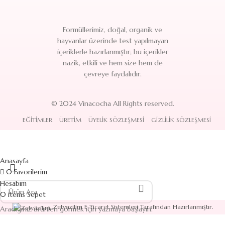
Formüllerimiz, doğal, organik ve
hayvanlar üzerinde test yapılmayan
içeriklerle hazırlanmıştır; bu içerikler
nazik, etkili ve hem size hem de
çevreye faydalıdır.
© 2024 Vinacocha All Rights reserved.
EĞITIMLER
ÜRETIM
ÜYELIK SÖZLEŞMESI
GIZLILIK SÖZLEŞMESI
Anasayfa
0
Favorilerim
Hesabım
0
items
Sepet
Zetyazilim E-Ticaret Sistemleri Tarafından Hazırlanmıştır.
Aradığınız ürünleri görmek için yazmaya başlayın.