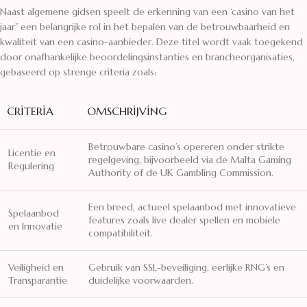
Naast algemene gidsen speelt de erkenning van een ‘casino van het
jaar’’ een belangrijke rol in het bepalen van de betrouwbaarheid en
kwaliteit van een casino-aanbieder. Deze titel wordt vaak toegekend
door onafhankelijke beoordelingsinstanties en brancheorganisaties,
gebaseerd op strenge criteria zoals:
CRITERIA
OMSCHRIJVING
Betrouwbare casino’s opereren onder strikte
Licentie en
regelgeving, bijvoorbeeld via de Malta Gaming
Regulering
Authority of de UK Gambling Commission.
Een breed, actueel spelaanbod met innovatieve
Spelaanbod
features zoals live dealer spellen en mobiele
en Innovatie
compatibiliteit.
Veiligheid en
Gebruik van SSL-beveiliging, eerlijke RNG’s en
Transparantie
duidelijke voorwaarden.