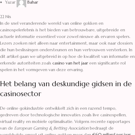
Yazar
Bahar
22
Nis
In de snel veranderende wereld van online gokken en
casinospelerlebnis is het bieden van betrouwbare, uitgebreide en
actuele informatie essentieel voor zowel nieuwe als ervaren spelers.
Lezers zoeken niet alleen naar entertainment, maar ook naar dossiers
die hun beslissingen ondersteunen en hun vertrouwen versterken. In
dit artikel gaan we uitgebreid in op hoe de kwaliteit van informatie en
erkende autoriteiten zoals
casino van het jaar
een significante rol
spelen in het vormgeven van deze ervaring.
Het belang van deskundige gidsen in de
casinosector
De online gokindustrie ontwikkelt zich in een razend tempo,
gedreven door technologische innovaties zoals live casinospellen,
virtual reality en mobiele optimalisatie. Volgens recente rapportages
van de
European Gaming & Betting Association
bedraagt de
wereldwijde omzet uit online gokken meer dan
€60 miljard per jaar
,