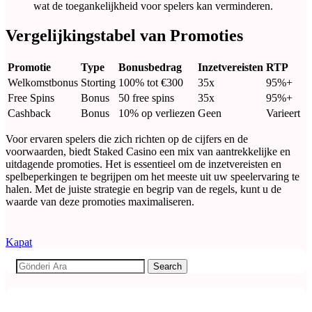
wat de toegankelijkheid voor spelers kan verminderen.
Vergelijkingstabel van Promoties
Promotie
Type
Bonusbedrag
Inzetvereisten
RTP
Welkomstbonus
Storting
100% tot €300
35x
95%+
Free Spins
Bonus
50 free spins
35x
95%+
Cashback
Bonus
10% op verliezen
Geen
Varieert
Voor ervaren spelers die zich richten op de cijfers en de
voorwaarden, biedt Staked Casino een mix van aantrekkelijke en
uitdagende promoties. Het is essentieel om de inzetvereisten en
spelbeperkingen te begrijpen om het meeste uit uw speelervaring te
halen. Met de juiste strategie en begrip van de regels, kunt u de
waarde van deze promoties maximaliseren.
Kapat
Search