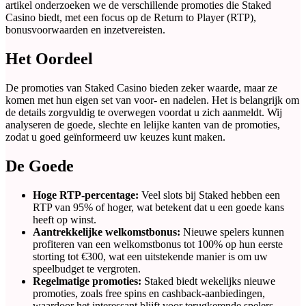
artikel onderzoeken we de verschillende promoties die Staked
Casino biedt, met een focus op de Return to Player (RTP),
bonusvoorwaarden en inzetvereisten.
Het Oordeel
De promoties van Staked Casino bieden zeker waarde, maar ze
komen met hun eigen set van voor- en nadelen. Het is belangrijk om
de details zorgvuldig te overwegen voordat u zich aanmeldt. Wij
analyseren de goede, slechte en lelijke kanten van de promoties,
zodat u goed geïnformeerd uw keuzes kunt maken.
De Goede
Hoge RTP-percentage:
Veel slots bij Staked hebben een
RTP van 95% of hoger, wat betekent dat u een goede kans
heeft op winst.
Aantrekkelijke welkomstbonus:
Nieuwe spelers kunnen
profiteren van een welkomstbonus tot 100% op hun eerste
storting tot €300, wat een uitstekende manier is om uw
speelbudget te vergroten.
Regelmatige promoties:
Staked biedt wekelijks nieuwe
promoties, zoals free spins en cashback-aanbiedingen,
waardoor het interessant blijft voor terugkerende spelers.