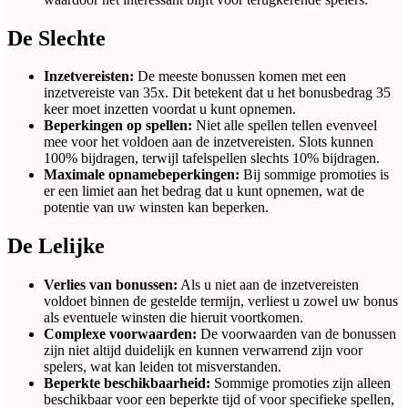
De Slechte
Inzetvereisten:
De meeste bonussen komen met een
inzetvereiste van 35x. Dit betekent dat u het bonusbedrag 35
keer moet inzetten voordat u kunt opnemen.
Beperkingen op spellen:
Niet alle spellen tellen evenveel
mee voor het voldoen aan de inzetvereisten. Slots kunnen
100% bijdragen, terwijl tafelspellen slechts 10% bijdragen.
Maximale opnamebeperkingen:
Bij sommige promoties is
er een limiet aan het bedrag dat u kunt opnemen, wat de
potentie van uw winsten kan beperken.
De Lelijke
Verlies van bonussen:
Als u niet aan de inzetvereisten
voldoet binnen de gestelde termijn, verliest u zowel uw bonus
als eventuele winsten die hieruit voortkomen.
Complexe voorwaarden:
De voorwaarden van de bonussen
zijn niet altijd duidelijk en kunnen verwarrend zijn voor
spelers, wat kan leiden tot misverstanden.
Beperkte beschikbaarheid:
Sommige promoties zijn alleen
beschikbaar voor een beperkte tijd of voor specifieke spellen,