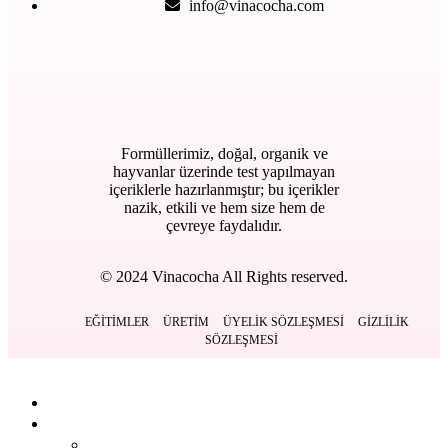
info@vinacocha.com
Formüllerimiz, doğal, organik ve
hayvanlar üzerinde test yapılmayan
içeriklerle hazırlanmıştır; bu içerikler
nazik, etkili ve hem size hem de
çevreye faydalıdır.
© 2024 Vinacocha All Rights reserved.
EĞITIMLER
ÜRETIM
ÜYELIK SÖZLEŞMESI
GIZLILIK
SÖZLEŞMESI
Kapat
Anasayfa
Ürünlerimiz
BACK