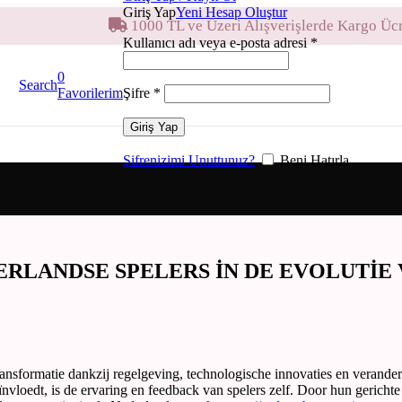
Giriş Yap
Yeni Hesap Oluştur
1000 TL ve Üzeri Alışverişlerde Kargo Ücr
Kullanıcı adı veya e-posta adresi
*
0
Search
Şifre
*
Favorilerim
Giriş Yap
Şifrenizimi Unuttunuz?
Beni Hatırla
ERLANDSE SPELERS IN DE EVOLUTIE 
ansformatie dankzij regelgeving, technologische innovaties en verande
vloedt, is de ervaring en feedback van spelers zelf. Door hun gerichte