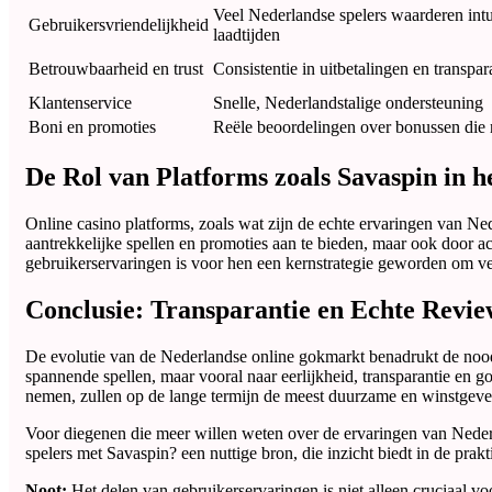
Veel Nederlandse spelers waarderen intuï
Gebruikersvriendelijkheid
laadtijden
Betrouwbaarheid en trust
Consistentie in uitbetalingen en transpar
Klantenservice
Snelle, Nederlandstalige ondersteuning
Boni en promoties
Reële beoordelingen over bonussen die n
De Rol van Platforms zoals Savaspin in 
Online casino platforms, zoals wat zijn de echte ervaringen van Ne
aantrekkelijke spellen en promoties aan te bieden, maar ook door ac
gebruikerservaringen is voor hen een kernstrategie geworden om ve
Conclusie: Transparantie en Echte Revi
De evolutie van de Nederlandse online gokmarkt benadrukt de nood
spannende spellen, maar vooral naar eerlijkheid, transparantie en go
nemen, zullen op de lange termijn de meest duurzame en winstgeve
Voor diegenen die meer willen weten over de ervaringen van Nederla
spelers met Savaspin? een nuttige bron, die inzicht biedt in de pra
Noot:
Het delen van gebruikerservaringen is niet alleen cruciaal v