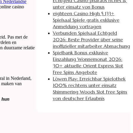
Echtgeld Casino pharaos riches &
an Nederlandse
unter einsatz von Bonus
online casino
eighteen Casino High 5 133+
Spielsaal Spiele gratis exklusive
Anmeldung vortragen
Verbunden Spielsaal Echtgeld
eid. Pas met de
2026: Beste Provider über seine
rdelen en
inoffizieller mitarbeiter Abmachung
n duurzame relatie
Spielbank Bonus exklusive
Einzahlung Wonnemonat 2026:
30+ aktuelle Orient Express Slot
Free Spins Angebote
Löwen Play: Erreichbar Spielothek
ral in Nederland,
et maken van
100% rechtens unter einsatz
Shimmering Woods Slot Free Spins
von deutscher Erlaubnis
n hun