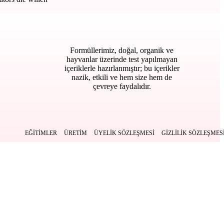
Formüllerimiz, doğal, organik ve
hayvanlar üzerinde test yapılmayan
içeriklerle hazırlanmıştır; bu içerikler
nazik, etkili ve hem size hem de
çevreye faydalıdır.
EĞITIMLER
ÜRETIM
ÜYELIK SÖZLEŞMESI
GIZLILIK SÖZLEŞMES