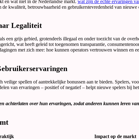
kt en wat niet in de Nederlandse markt.
wat zijn de echte ervaringen v
om de kwaliteit, betrouwbaarheid en gebruikerstevredenheid van nieuwe 
aar Legaliteit
s een grijs gebied, grotendeels illegaal en onder toezicht van de overh
ingericht, wat heeft geleid tot toegenomen transparantie, consumentenoo
itdagingen met zich mee: hoe kunnen operators vertrouwen winnen en ee
Gebruikerservaringen
h veilige spellen of aantrekkelijke bonussen aan te bieden. Spelers, voo
delen van ervaringen – positief of negatief – helpt nieuwe spelers bij h
gen achterlaten over hun ervaringen, zodat anderen kunnen leren va
rmt
raktijk
Impact op de markt