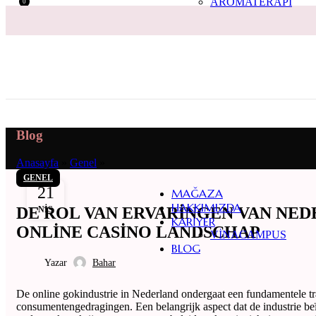
AROMATERAPI
0
Blog
Anasayfa
»
Genel
»
GENEL
21
MAĞAZA
HAKKIMIZDA
DE ROL VAN ERVARINGEN VAN NED
NIS
KARIYER
ONLINE CASINO LANDSCHAP
VINACAMPUS
BLOG
Yazar
Bahar
De online gokindustrie in Nederland ondergaat een fundamentele tr
consumentengedragingen. Een belangrijk aspect dat de industrie beïn