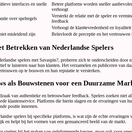
tieve interfaces en snelle
Betere platforms worden sneller aanbevolen,
verhoogt
Versterkt de relatie met de speler en vermin
antie over spelregels
feedback
Verhoogt de klanttevredenheid en loyaliteit
iet misleidend zijn
Beïnvloedt de perceptie en het vertrouwen 
het Betrekken van Nederlandse Spelers
derlandse spelers met Savaspin?, proberen zich te onderscheiden door ni
tief te luisteren naar hun klanten. Het verzamelen en publiceren van d
rtrouwen op te bouwen en hun reputatie te versterken.
ews als Bouwstenen voor een Duurzame Mar
zaak van authentieke en betrouwbare feedback. Spelers zoeken niet al
ede klantenservice. Platforms die hierin slagen en de ervaringen van hu
nde positie innemen.
ndse spelers bij specifieke platforms, is wat zijn de echte ervaringen
ktijk en helpt bij het vormen van een genuanceerd beeld van de markt.
oor spelers bij het maken van geïnformeerde keuzes, maar ook voor opera