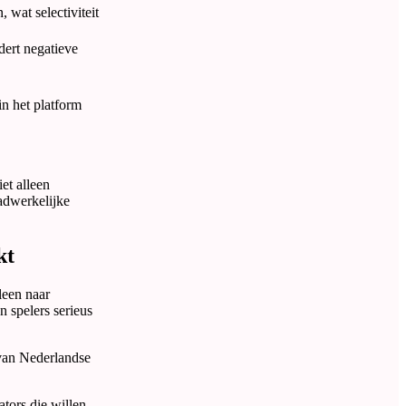
 wat selectiviteit
dert negatieve
in het platform
et alleen
aadwerkelijke
kt
leen naar
n spelers serieus
 van Nederlandse
tors die willen