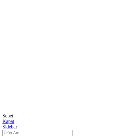
Mağaza
Hakkımızda
Kariyer
Blog
Sepet
Kapat
Sidebar