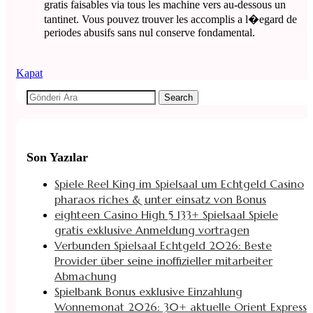
gratis faisables via tous les machine vers au-dessous un
tantinet. Vous pouvez trouver les accomplis a l�egard de
periodes abusifs sans nul conserve fondamental.
Kapat
Search
Son Yazılar
Spiele Reel King im Spielsaal um Echtgeld Casino
pharaos riches & unter einsatz von Bonus
eighteen Casino High 5 133+ Spielsaal Spiele
gratis exklusive Anmeldung vortragen
Verbunden Spielsaal Echtgeld 2026: Beste
Provider über seine inoffizieller mitarbeiter
Abmachung
Spielbank Bonus exklusive Einzahlung
Wonnemonat 2026: 30+ aktuelle Orient Express