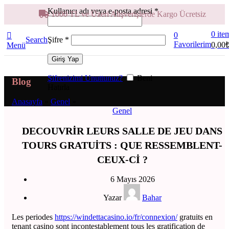
Kullanıcı adı veya e-posta adresi
*
1000 TL ve Üzeri Alışverişlerde Kargo Ücretsiz
0
ite
0
Şifre
*
Search
Favorilerim
0,00
Menü
Giriş Yap
Şifrenizimi Unuttunuz?
Beni
Blog
Hatırla
Anasayfa
»
Genel
»
Genel
DECOUVRIR LEURS SALLE DE JEU DANS
TOURS GRATUITS : QUE RESSEMBLENT-
CEUX-CI ?
6 Mayıs 2026
Yazar
Bahar
Les periodes
https://windettacasino.io/fr/connexion/
gratuits en
tenant casino sont incontestablement tous les gratification de