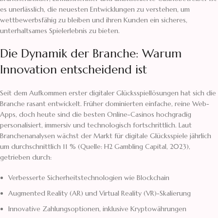
es unerlässlich, die neuesten Entwicklungen zu verstehen, um
wettbewerbsfähig zu bleiben und ihren Kunden ein sicheres,
unterhaltsames Spielerlebnis zu bieten.
Die Dynamik der Branche: Warum
Innovation entscheidend ist
Seit dem Aufkommen erster digitaler Glücksspiellösungen hat sich die
Branche rasant entwickelt. Früher dominierten einfache, reine Web-
Apps, doch heute sind die besten Online-Casinos hochgradig
personalisiert, immersiv und technologisch fortschrittlich. Laut
Branchenanalysen wächst der Markt für digitale Glücksspiele jährlich
um durchschnittlich 11 % (Quelle: H2 Gambling Capital, 2023),
getrieben durch:
Verbesserte Sicherheitstechnologien wie Blockchain
Augmented Reality (AR) und Virtual Reality (VR)-Skalierung
Innovative Zahlungsoptionen, inklusive Kryptowährungen