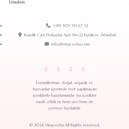
Erlaubnis
+90 505 351 67 32
Kuşdili Cad. Dokuzlar Apt. No:22 Kadıköy /İstanbul
info@vinacocha.com
Formüllerimiz, doğal, organik ve
hayvanlar üzerinde test yapılmayan
içeriklerle hazırlanmıştır; bu içerikler
nazik, etkili ve hem size hem de
çevreye faydalıdır.
© 2024 Vinacocha All Rights reserved.