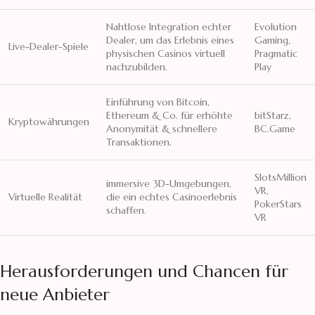
Nahtlose Integration echter
Evolution
Dealer, um das Erlebnis eines
Gaming,
Live-Dealer-Spiele
physischen Casinos virtuell
Pragmatic
nachzubilden.
Play
Einführung von Bitcoin,
Ethereum & Co. für erhöhte
bitStarz,
Kryptowährungen
Anonymität & schnellere
BC.Game
Transaktionen.
SlotsMillion
immersive 3D-Umgebungen,
VR,
Virtuelle Realität
die ein echtes Casinoerlebnis
PokerStars
schaffen.
VR
Herausforderungen und Chancen für
neue Anbieter