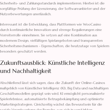
Sicherheits- und Zahlungsstandards implementieren. Hierbei ist die
sorgfältige Prüfung der Lizenzierung, der Softwareanbieter und der
Nutzerbewertungen unerlässlich.
Interessant ist die Entwicklung, dass Plattformen wie WooCasino
durch kontinuierliche Innovation und strenge Regulierungen eine
Vorreiterrolle einnehmen. Sie setzen auf eine Kombination aus
modernem Design, vielfältigen Spielangeboten und transparenten
Sicherheitsmechanismen – Eigenschaften, die heutzutage von Spielern
besonders geschätzt werden.
Zukunftsausblick: Künstliche Intelligenz
und Nachhaltigkeit
Abschließend lässt sich sagen, dass die Zukunft der Online-Casinos
maßgeblich von Künstlicher Intelligenz (KI), Big Data und nachhaltigen
Geschäftsmodellen geprägt sein wird. KI ermöglicht personalisierte
Spielerlebnisse, automatisierte Betrugsbekämpfung und optimierte
Marketingstrategien. Gleichzeitig wächst das Bewusstsein für die
soziale Verantwortung der Branche, was sich in verstärkten