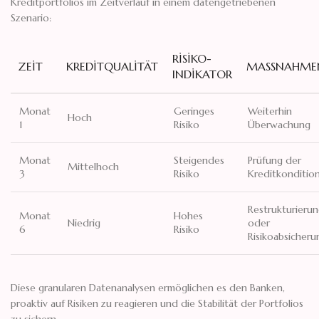
Kreditportfolios im Zeitverlauf in einem datengetriebenen
Szenario:
RISIKO-
ZEIT
KREDITQUALITÄT
MASSNAHMEN
INDIKATOR
Monat
Geringes
Weiterhin
Hoch
1
Risiko
Überwachung
Monat
Steigendes
Prüfung der
Mittelhoch
3
Risiko
Kreditkonditio
Restrukturieru
Monat
Hohes
Niedrig
oder
6
Risiko
Risikoabsicheru
Diese granularen Datenanalysen ermöglichen es den Banken,
proaktiv auf Risiken zu reagieren und die Stabilität der Portfolios