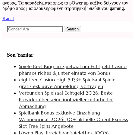
αγοράς. Τα παραδείγματα όπως το pOwer up καζίνο δείχνουν τον
δρόμο προς μια ολοκληρωμένη στρατηγική υπεύθυνου gaming.
Kapat
Search
Son Yazılar
Spiele Reel King im Spielsaal um Echtgeld Casino
pharaos riches & unter einsatz von Bonus
eighteen Casino High 5 133+ Spielsaal Spiele
gratis exklusive Anmeldung vortragen
Verbunden Spielsaal Echtgeld 2026: Beste
Provider über seine inoffizieller mitarbeiter
Abmachung
Spielbank Bonus exklusive Einzahlung
Wonnemonat 2026: 30+ aktuelle Orient Express
Slot Free Spins Angebote
Löwen Play: Erreichbar Spielothek 100%