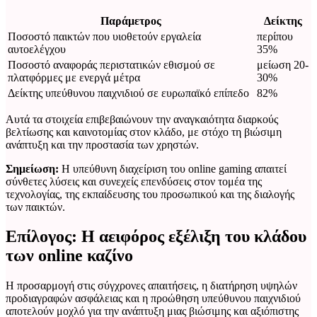
Παράμετρος
Δείκτης
Ποσοστό παικτών που υιοθετούν εργαλεία
περίπου
αυτοελέγχου
35%
Ποσοστό αναφοράς περιστατικών εθισμού σε
μείωση 20-
πλατφόρμες με ενεργά μέτρα
30%
Δείκτης υπεύθυνου παιχνιδιού σε ευρωπαϊκό επίπεδο
82%
Αυτά τα στοιχεία επιβεβαιώνουν την αναγκαιότητα διαρκούς
βελτίωσης και καινοτομίας στον κλάδο, με στόχο τη βιώσιμη
ανάπτυξη και την προστασία των χρηστών.
Σημείωση:
Η υπεύθυνη διαχείριση του online gaming απαιτεί
σύνθετες λύσεις και συνεχείς επενδύσεις στον τομέα της
τεχνολογίας, της εκπαίδευσης του προσωπικού και της διαλογής
των παικτών.
Επίλογος: Η αειφόρος εξέλιξη του κλάδου
των online καζίνο
Η προσαρμογή στις σύγχρονες απαιτήσεις, η διατήρηση υψηλών
προδιαγραφών ασφάλειας και η προώθηση υπεύθυνου παιχνιδιού
αποτελούν μοχλό για την ανάπτυξη μιας βιώσιμης και αξιόπιστης