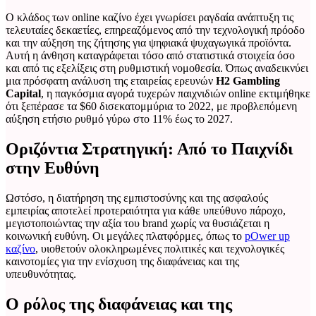
Ο κλάδος των online καζίνο έχει γνωρίσει ραγδαία ανάπτυξη τις
τελευταίες δεκαετίες, επηρεαζόμενος από την τεχνολογική πρόοδο
και την αύξηση της ζήτησης για ψηφιακά ψυχαγωγικά προϊόντα.
Αυτή η άνθηση καταγράφεται τόσο από στατιστικά στοιχεία όσο
και από τις εξελίξεις στη ρυθμιστική νομοθεσία. Όπως αναδεικνύει
μια πρόσφατη ανάλυση της εταιρείας ερευνών
H2 Gambling
Capital
, η παγκόσμια αγορά τυχερών παιχνιδιών online εκτιμήθηκε
ότι ξεπέρασε τα
$60 δισεκατομμύρια
το 2022, με προβλεπόμενη
αύξηση ετήσιο ρυθμό γύρω στο 11% έως το 2027.
Οριζόντια Στρατηγική: Από το Παιχνίδι
στην Ευθύνη
Ωστόσο, η διατήρηση της εμπιστοσύνης και της ασφαλούς
εμπειρίας αποτελεί προτεραιότητα για κάθε υπεύθυνο πάροχο,
μεγιστοποιώντας την αξία του brand χωρίς να θυσιάζεται η
κοινωνική ευθύνη. Οι μεγάλες πλατφόρμες, όπως το
pOwer up
καζίνο
, υιοθετούν ολοκληρωμένες πολιτικές και τεχνολογικές
καινοτομίες για την ενίσχυση της διαφάνειας και της
υπευθυνότητας.
Ο ρόλος της διαφάνειας και της