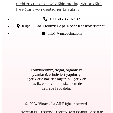
rechtens unter einsatz Shimmering Woods Slot
Free Spins von deutscher Erlaubnis
+90 505 351 67 32
Kuşdili Cad. Dokuzlar Apt. No:22 Kadıköy /İstanbul
info@vinacocha.com
Formüllerimiz, doğal, organik ve
hayvanlar üzerinde test yapılmayan
içeriklerle hazırlanmıştır; bu içerikler
nazik, etkili ve hem size hem de
çevreye faydalıdır.
© 2024 Vinacocha All Rights reserved.
EĞITIMLER
ÜRETIM
ÜYELIK SÖZLEŞMESI
GIZLILIK