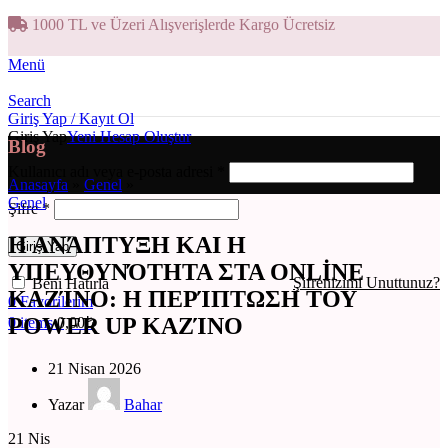
1000 TL ve Üzeri Alışverişlerde Kargo Ücretsiz
Menü
Search
Giriş Yap / Kayıt Ol
Giriş Yap
Yeni Hesap Oluştur
Blog
Kullanıcı adı veya e-posta adresi
*
Anasayfa
»
Genel
»
Genel
Şifre
*
Η ΑΝΆΠΤΥΞΗ ΚΑΙ Η
Giriş Yap
ΥΠΕΥΘΥΝΌΤΗΤΑ ΣΤΑ ONLINE
Şifrenizimi Unuttunuz?
Beni Hatırla
ΚΑΖΊΝΟ: Η ΠΕΡΊΠΤΩΣΗ ΤΟΥ
0
Favorilerim
POWER UP ΚΑΖΊΝΟ
0
items
0,00
₺
21 Nisan 2026
Yazar
Bahar
21
Nis