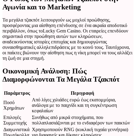
Αγωνία και το Marketing
Τα μεγάλα τζακπότ λειτουργούν ως μοχλοί προώθησης,
προσφέροντας μια αίσθηση επένδυσης σε ένα ακραία αποδοτικό
περιβάλλον, όπως τοLucky Gem Casino. Οι εταιρείες επενδύουν
σημαντικά στην προώθηση αυτών των κληρώσεων,
αναδεικνύοντας ιστορίες επιτυχίας και δημιουργώντας
συναισθηματικές αλληλεπιδράσεις με το κοινό τους. Ταυτόχρονα,
οι παίκτες βιώνουν την αίσθηση πως η νίκη μπορεί να τους αλλάξει
τη ζωή σε μια στιγμή.
Οικονομική Ανάλυση: Πώς
Διαμορφώνονται Τα Μεγάλα Τζακπότ
Παράμετρος
Περιγραφή
Από λίγες χιλιάδες ευρώ έως εκατομμύρια,
Ποσό
ανάλογα με το παιχνίδι και τη συγκέντρωση
Χρημάτων
κεφαλαίων
Επιλογές
Συνήθως από μικρά στοιχήματα, που
Συμμετοχής
πολλαπλασιάζονται με το ενδιαφέρον των παικτών
Διαγωνιστικά
Χρησιμοποιούν RNG (κυκλική τυχαία γεννήτρια)
Πρωτόκολλα
για διαφανείς και δίκαιες κληρώσεις