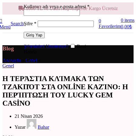
Kullanıcı adı veya e-posta adresi
*
1000 TL ve Üzeri Alışverişlerde Kargo Ücretsiz
0
items
0
Şifre
*
Search
Favorilerim
0,00
₺
Menü
Giriş Yap
Şifrenizimi Unuttunuz?
Beni
Blog
Hatırla
Anasayfa
»
Genel
»
Genel
Η ΤΕΡΆΣΤΙΑ ΚΛΊΜΑΚΑ ΤΩΝ
ΤΖΑΚΠΌΤ ΣΤΑ ONLINE ΚΑΖΊΝΟ: Η
ΠΕΡΊΠΤΩΣΗ ΤΟΥ LUCKY GEM
CASINO
21 Nisan 2026
Yazar
Bahar