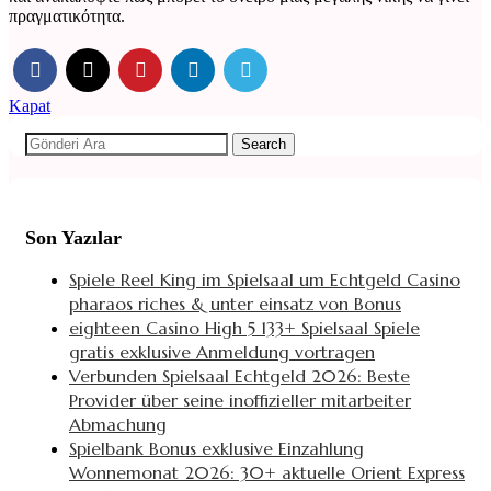
πραγματικότητα.
Kapat
Search
Son Yazılar
Spiele Reel King im Spielsaal um Echtgeld Casino
pharaos riches & unter einsatz von Bonus
eighteen Casino High 5 133+ Spielsaal Spiele
gratis exklusive Anmeldung vortragen
Verbunden Spielsaal Echtgeld 2026: Beste
Provider über seine inoffizieller mitarbeiter
Abmachung
Spielbank Bonus exklusive Einzahlung
Wonnemonat 2026: 30+ aktuelle Orient Express