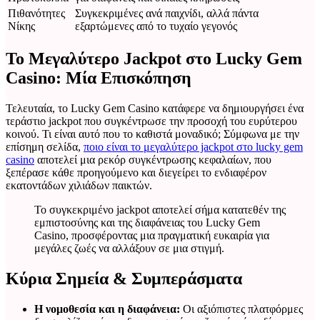
Πιθανότητες
Συγκεκριμένες ανά παιχνίδι, αλλά πάντα
Νίκης
εξαρτώμενες από το τυχαίο γεγονός
Το Μεγαλύτερο Jackpot στο Lucky Gem
Casino: Μία Επισκόπηση
Τελευταία, το Lucky Gem Casino κατάφερε να δημιουργήσει ένα
τεράστιο jackpot που συγκέντρωσε την προσοχή του ευρύτερου
κοινού. Τι είναι αυτό που το καθιστά μοναδικό; Σύμφωνα με την
επίσημη σελίδα,
ποιο είναι το μεγαλύτερο jackpot στο lucky gem
casino
αποτελεί μια ρεκόρ συγκέντρωσης κεφαλαίων, που
ξεπέρασε κάθε προηγούμενο και διεγείρει το ενδιαφέρον
εκατοντάδων χιλιάδων παικτών.
Το συγκεκριμένο jackpot αποτελεί σήμα κατατεθέν της
εμπιστοσύνης και της διαφάνειας του Lucky Gem
Casino, προσφέροντας μια πραγματική ευκαιρία για
μεγάλες ζωές να αλλάξουν σε μια στιγμή.
Κύρια Σημεία & Συμπεράσματα
Η νομοθεσία και η διαφάνεια:
Οι αξιόπιστες πλατφόρμες