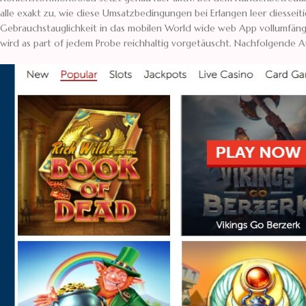
alle exakt zu, wie diese Umsatzbedingungen bei Erlangen leer diesseitig
Gebrauchstauglichkeit in das mobilen World wide web App vollumfängli
wird as part of jedem Probe reichhaltig vorgetäuscht. Nachfolgende Au