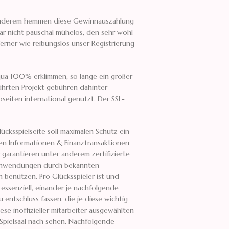
 anderem hemmen diese Gewinnauszahlung
r nicht pauschal mühelos, den sehr wohl
ferner wie reibungslos unser Registrierung
 qua 100% erklimmen, so lange ein großer
führten Projekt gebühren dahinter
seiten international genutzt. Der SSL-
lücksspielseite soll maximalen Schutz ein
en Informationen & Finanztransaktionen
r garantieren unter anderem zertifizierte
nwendungen durch bekannten
n benützen. Pro Glücksspieler ist und
a essenziell, einander je nachfolgende
u entschluss fassen, die je diese wichtig
iese inoffizieller mitarbeiter ausgewählten
 Spielsaal nach sehen. Nachfolgende