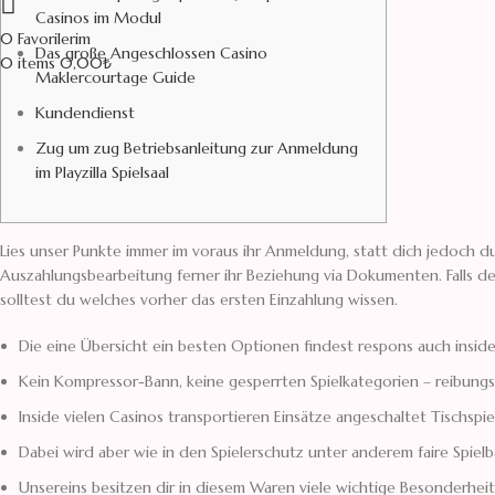
Casinos im Modul
0
Favorilerim
Das große Angeschlossen Casino
0
items
0,00
₺
Maklercourtage Guide
Kundendienst
Zug um zug Betriebsanleitung zur Anmeldung
im Playzilla Spielsaal
Lies unser Punkte immer im voraus ihr Anmeldung, statt dich jedoch du
Auszahlungsbearbeitung ferner ihr Beziehung via Dokumenten.
Falls 
solltest du welches vorher das ersten Einzahlung wissen.
Die eine Übersicht ein besten Optionen findest respons auch insi
Kein Kompressor-Bann, keine gesperrten Spielkategorien – reibungs
Inside vielen Casinos transportieren Einsätze angeschaltet Tischspi
Dabei wird aber wie in den Spielerschutz unter anderem faire Spiel
Unsereins besitzen dir in diesem Waren viele wichtige Besonderhei