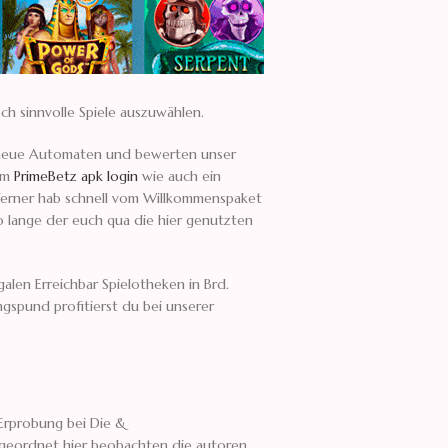
h sinnvolle Spiele auszuwählen.
ch neue Automaten und bewerten unser
rem
PrimeBetz apk login
wie auch ein
 ferner hab schnell vom Willkommenspaket
o lange der euch qua die hier genutzten
galen Erreichbar Spielotheken in Brd.
gspund profitierst du bei unserer
Erprobung bei Die &
rgeordnet hier beobachten die autoren