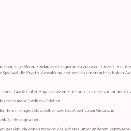
rch einer größeren Spielauswahl regieren zu zulassen. Speziell essenti
der Spielsaal die Krypto-Auszahlung erst erst als unserem halb hohen 
de einem Guide hinter Angeschlossen Slots unter einsatz von hoher Ge
los noch mehr Spielbank-Erleben.
elen ferner einigen Slots selber überhaupt nicht zum Umsatz in.
bank Spiele angesehen.
ten gezeigt, via denen respons das sicheres unter anderem vertrauens