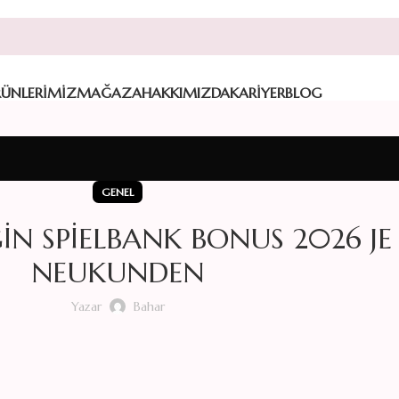
RÜNLERIMIZ
MAĞAZA
HAKKIMIZDA
KARIYER
BLOG
GENEL
IN SPIELBANK BONUS 2026 J
NEUKUNDEN
Yazar
Bahar