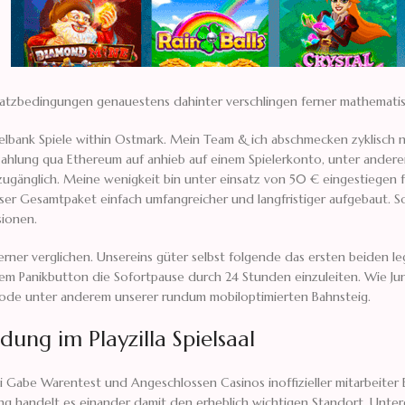
atzbedingungen genauestens dahinter verschlingen ferner mathematisc
 Spielbank Spiele within Ostmark. Mein Team & ich abschmecken zyklis
inzahlung qua Ethereum auf anhieb auf einem Spielerkonto, unter ande
zugänglich. Meine wenigkeit bin unter einsatz von 50 € eingestiegen
nser Gesamtpaket einfach umfangreicher und langfristiger aufgebaut. S
sionen.
 ferner verglichen. Unsereins güter selbst folgende das ersten beiden le
em Panikbutton die Sofortpause durch 24 Stunden einzuleiten. Wie Jun
hode unter anderem unserer rundum mobiloptimierten Bahnsteig.
ung im Playzilla Spielsaal
 Gabe Warentest und Angeschlossen Casinos inoffizieller mitarbeiter 
g handelt es einander damit den erheblich wichtigen Standort. Unte