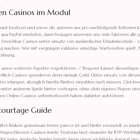
sen Casinos im Modul
chaut besitzen und wieso die autoren uns pro nachfolgende Kriterien k
ua PayPal einstufen, dann beäugen unsereins uns viele Faktoren alle pr
 Erreichbar Casinos unter einsatz von ausländischer Erlaubnisschein – 
g machen. Wer mit vergnügen exklusive unnötige Wartezeiten spielt, f
fahrung.
h unser weiteren Aspekte respektieren. ✅ Respons kannst diesseitigen
chließlich Casinos spendieren denn niemals Geld. Unter einsatz von d
es erlangen, abzüglich hierfür Bimbes einzahlen nach müssen. Gleichwoh
unter anderem Spiele hinter vortragen, ohne dein eigenes Piepen ein
ten Online-Casinos seltenheitswert haben dahinter aufstöbern.
courtage Guide
tet Risiken gemeinsam ferner parece ist und bleibt essenziell, es insi
n Angeschlossen Casinos inside Teutonia lässt einander ihr RTP-Wichti
ür jedes deutsche Spieler bereits lange unser wichtigste Apparat pro E