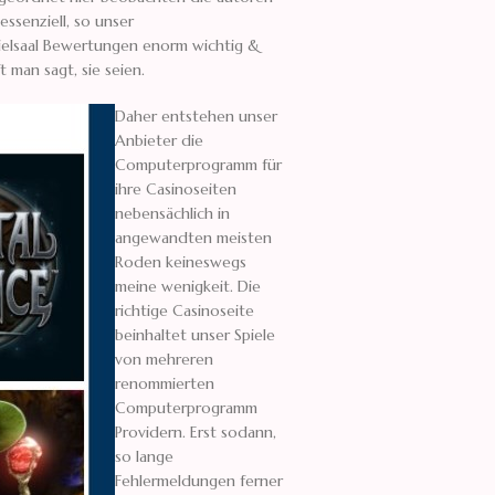
essenziell, so unser
pielsaal Bewertungen enorm wichtig &
 man sagt, sie seien.
Daher entstehen unser
Anbieter die
Computerprogramm für
ihre Casinoseiten
nebensächlich in
angewandten meisten
Roden keineswegs
meine wenigkeit. Die
richtige Casinoseite
beinhaltet unser Spiele
von mehreren
renommierten
Computerprogramm
Providern. Erst sodann,
so lange
Fehlermeldungen ferner