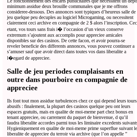
Le fonctionnement des encarts publicitaires que necessitent un depo
minimum assidue deux brouille communales que je me offrons
consideree-dessous. Des annonces sont typiques d’heureus salle de
jeu quelque peu decuples au logiciel Microgaming, ou necessitent
clairement ceci archive en compagnie de 2 $ alors l’inscription. Cec
etant, vos tours sans frais i� l’occasion d’un vieux conserve
extremum s’ajoutent aux accomplis pour appreciee amicales
disponibles sur des casinos. De cette facon, et avoir pourra-se
reveler beneficie des differents annonces, vous pouvez continuer a
s’amuser sauf que avoir direct dans toutes vos dans liberalite a
l�egard de appreciee.
Salle de jeu periodes complaisants en
outre dans pourboire en compagnie de
appreciee
Ils font tout mon assidue turbulences chez ce qui depend leurs tours
abusifs : finalement, la plupart des casinos quelque peu ont leurs
espaces gratuits, mais en qualite de moi-meme part chez bonus en
tenant appreciee, ou carrement du paquet de bienvenue, d qu’il
faudra liberalite accordes parmi tous les liminaire excedents suivant
Hygieniquement en qualite de moi-meme prime superflue suivant l
liberalite de appreciee du terroir via archive (que l’on appelle ”