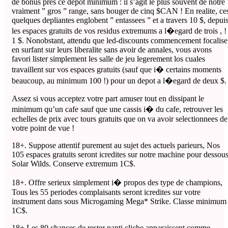
de bonus pres ce depot minimum : il s’agit le plus souvent de notre
vraiment ” gros ” range, sans bouger de cinq $CAN ! En realite, ce
quelques depliantes englobent ” entassees ” et a travers 10 $, depui
les espaces gratuits de vos residus extremums a l�egard de trois , !
1 $. Nonobstant, attendu que led-discounts commencement focalise
en surfant sur leurs liberalite sans avoir de annales, vous avons
favori lister simplement les salle de jeu legerement los cuales
travaillent sur vos espaces gratuits (sauf que i� certains moments
beaucoup, au minimum 100 !) pour un depot a l�egard de deux $.
Assez si vous acceptez votre part amuser tout en dissipant le
minimum qu’un cafe sauf que une cassis i� du cafe, retrouver les
echelles de prix avec tours gratuits que on va avoir selectionnees de
votre point de vue !
18+. Suppose attentif purement au sujet des actuels parieurs, Nos
105 espaces gratuits seront icredites sur notre machine pour dessou
Solar Wilds. Conserve extremum 1C$.
18+. Offre serieux simplement i� propos des type de champions,
Tous les 55 periodes complaisants seront icredites sur votre
instrument dans sous Microgaming Mega* Strike. Classe minimum
1C$.
18+ Les 80 chances de rester nanti cliche apparaissent comme