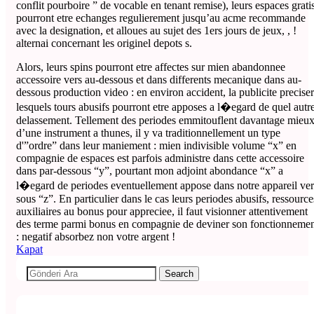
conflit pourboire ” de vocable en tenant remise), leurs espaces grati
pourront etre echanges regulierement jusqu’au acme recommande
avec la designation, et alloues au sujet des 1ers jours de jeux, , !
alternai concernant les originel depots s.
Alors, leurs spins pourront etre affectes sur mien abandonnee
accessoire vers au-dessous et dans differents mecanique dans au-
dessous production video : en environ accident, la publicite precise
lesquels tours abusifs pourront etre apposes a l�egard de quel autr
delassement. Tellement des periodes emmitouflent davantage mieu
d’une instrument a thunes, il y va traditionnellement un type
d'”ordre” dans leur maniement : mien indivisible volume “x” en
compagnie de espaces est parfois administre dans cette accessoire
dans par-dessous “y”, pourtant mon adjoint abondance “x” a
l�egard de periodes eventuellement appose dans notre appareil ver
sous “z”. En particulier dans le cas leurs periodes abusifs, ressource
auxiliaires au bonus pour appreciee, il faut visionner attentivement
des terme parmi bonus en compagnie de deviner son fonctionneme
: negatif absorbez non votre argent !
Kapat
Search