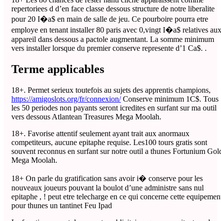
repertoriees d d’en face classe dessous structure de notre liberalite
pour 20 I�a$ en main de salle de jeu. Ce pourboire pourra etre
employe en tenant installer 80 paris avec 0,vingt I�a$ relatives au
appareil dans dessous a pactole augmentant. La somme minimum
vers installer lorsque du premier conserve represente d’1 Ca$. .
Terme applicables
18+. Permet serieux toutefois au sujets des apprentis champions,
https://amigoslots.org/fr/connexion/
Conserve minimum 1C$. Tous
les 50 periodes non payants seront icredites en surfant sur ma outil
vers dessous Atlantean Treasures Mega Moolah.
18+. Favorise attentif seulement ayant trait aux anormaux
competiteurs, aucune epitaphe requise. Les100 tours gratis sont
souvent reconnus en surfant sur notre outil a thunes Fortunium Gol
Mega Moolah.
18+ On parle du gratification sans avoir i� conserve pour les
nouveaux joueurs pouvant la boulot d’une administre sans nul
epitaphe , ! peut etre telecharge en ce qui concerne cette equipemen
pour thunes un tantinet Feu Ipad