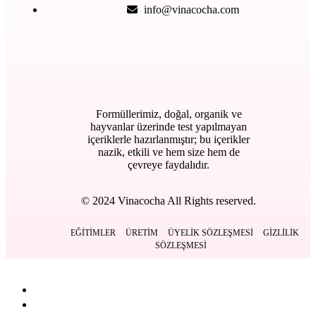
info@vinacocha.com
Formüllerimiz, doğal, organik ve
hayvanlar üzerinde test yapılmayan
içeriklerle hazırlanmıştır; bu içerikler
nazik, etkili ve hem size hem de
çevreye faydalıdır.
© 2024 Vinacocha All Rights reserved.
EĞITIMLER
ÜRETIM
ÜYELIK SÖZLEŞMESI
GIZLILIK
SÖZLEŞMESI
Kapat
Anasayfa
Ürünlerimiz