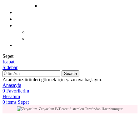
TIRNAK BAKIMI
Mağaza
Hakkımızda
Kariyer
BACK
VINACAMPUS
Blog
Sepet
Kapat
Sidebar
Search
Aradığınız ürünleri görmek için yazmaya başlayın.
Anasayfa
0
Favorilerim
Hesabım
0
items
Sepet
Zetyazilim E-Ticaret Sistemleri Tarafından Hazırlanmıştır.