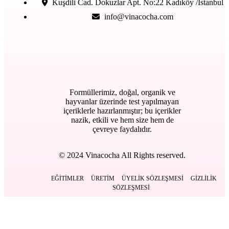
Kuşdili Cad. Dokuzlar Apt. No:22 Kadıköy /İstanbul
info@vinacocha.com
Formüllerimiz, doğal, organik ve
hayvanlar üzerinde test yapılmayan
içeriklerle hazırlanmıştır; bu içerikler
nazik, etkili ve hem size hem de
çevreye faydalıdır.
© 2024 Vinacocha All Rights reserved.
EĞITIMLER
ÜRETIM
ÜYELIK SÖZLEŞMESI
GIZLILIK
SÖZLEŞMESI
Kapat
Anasayfa