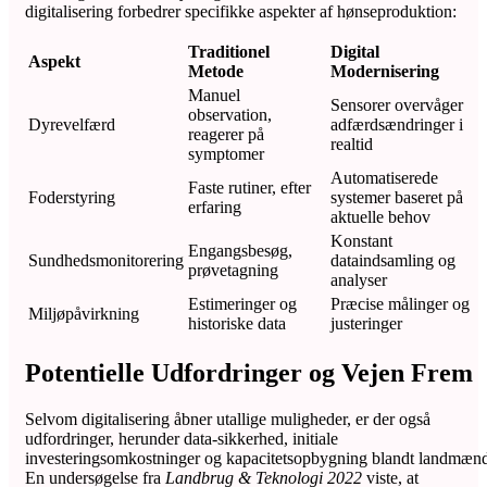
digitalisering forbedrer specifikke aspekter af hønseproduktion:
Traditionel
Digital
Aspekt
Metode
Modernisering
Manuel
Sensorer overvåger
observation,
Dyrevelfærd
adfærdsændringer i
reagerer på
realtid
symptomer
Automatiserede
Faste rutiner, efter
Foderstyring
systemer baseret på
erfaring
aktuelle behov
Konstant
Engangsbesøg,
Sundhedsmonitorering
dataindsamling og
prøvetagning
analyser
Estimeringer og
Præcise målinger og
Miljøpåvirkning
historiske data
justeringer
Potentielle Udfordringer og Vejen Frem
Selvom digitalisering åbner utallige muligheder, er der også
udfordringer, herunder data-sikkerhed, initiale
investeringsomkostninger og kapacitetsopbygning blandt landmæn
En undersøgelse fra
Landbrug & Teknologi 2022
viste, at