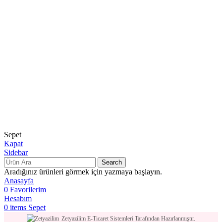
Kariyer
BACK
VINACAMPUS
Blog
Sepet
Kapat
Sidebar
Search
Aradığınız ürünleri görmek için yazmaya başlayın.
Anasayfa
0
Favorilerim
Hesabım
0
items
Sepet
Zetyazilim E-Ticaret Sistemleri Tarafından Hazırlanmıştır.