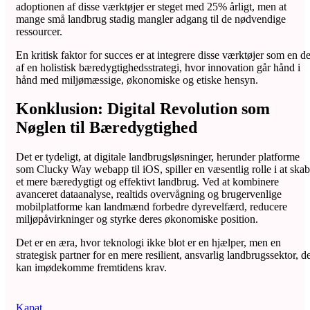
adoptionen af disse værktøjer er steget med 25% årligt, men at
mange små landbrug stadig mangler adgang til de nødvendige
ressourcer.
En kritisk faktor for succes er at integrere disse værktøjer som en de
af en holistisk bæredygtighedsstrategi, hvor innovation går hånd i
hånd med miljømæssige, økonomiske og etiske hensyn.
Konklusion: Digital Revolution som
Nøglen til Bæredygtighed
Det er tydeligt, at digitale landbrugsløsninger, herunder platforme
som Clucky Way webapp til iOS, spiller en væsentlig rolle i at ska
et mere bæredygtigt og effektivt landbrug. Ved at kombinere
avanceret dataanalyse, realtids overvågning og brugervenlige
mobilplatforme kan landmænd forbedre dyrevelfærd, reducere
miljøpåvirkninger og styrke deres økonomiske position.
Det er en æra, hvor teknologi ikke blot er en hjælper, men en
strategisk partner for en mere resilient, ansvarlig landbrugssektor, d
kan imødekomme fremtidens krav.
Kapat