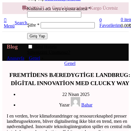
1000 TL ve Üzeri Alışverişlerde Kargo Ücretsiz
Kullanıcı adı veya e-posta adresi
*
0
ite
0
Search
Şifre
*
Favorilerim
0,00
Menü
Giriş Yap
Blog
Beni Hatırla
Şifrenizimi Unuttunuz?
Anasayfa
»
Genel
»
Genel
FREMTIDENS BÆREDYGTIGE LANDBRUG:
DIGITAL INNOVATION MED CLUCKY WAY
22 Nisan 2025
Yazar
Bahar
I en verden, hvor klimaforandringer og ressourceknaphed presser
landbrugssektoren, bliver digitalisering ikke blot en trend, men en
nødvendighed. Innovativ teknologiintegration spiller en central roll