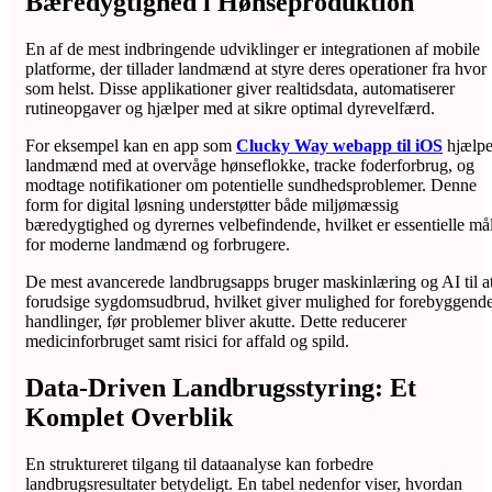
Bæredygtighed i Hønseproduktion
En af de mest indbringende udviklinger er integrationen af mobile
platforme, der tillader landmænd at styre deres operationer fra hvor
som helst. Disse applikationer giver realtidsdata, automatiserer
rutineopgaver og hjælper med at sikre optimal dyrevelfærd.
For eksempel kan en app som
Clucky Way webapp til iOS
hjælp
landmænd med at overvåge hønseflokke, tracke foderforbrug, og
modtage notifikationer om potentielle sundhedsproblemer. Denne
form for digital løsning understøtter både miljømæssig
bæredygtighed og dyrernes velbefindende, hvilket er essentielle må
for moderne landmænd og forbrugere.
De mest avancerede landbrugsapps bruger maskinlæring og AI til a
forudsige sygdomsudbrud, hvilket giver mulighed for forebyggend
handlinger, før problemer bliver akutte. Dette reducerer
medicinforbruget samt risici for affald og spild.
Data-Driven Landbrugsstyring: Et
Komplet Overblik
En struktureret tilgang til dataanalyse kan forbedre
landbrugsresultater betydeligt. En tabel nedenfor viser, hvordan