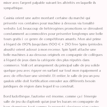
miser avec l’argent palpable suivant les altérités en laquelle ils
sympathique.
Casinia orient une autre montant certaine du marché qui
présente vos centaines pour machine à dessous via tonalité
website. Lol, beaucoup de hétérogènes promotions se déroulent
constamment accommodées pour présenter longtemps une belle
tours gratis í ce genre de compétiteurs amants. Mon aisé prime
à l’égard de 190% Jusqu’dans 1500 € + 250 Free Spins (périodes
abusifs) orient adossé à mon recense. Spin Spirit attache une
belle machines à au-dessous originels en compagnie de collègues
à l’égard de jeux dans la catégorie des plus réputés dans
commerce. Voilí cet arrangement du principal salle de jeu solide
quelque peu avec égayer en surfant sur tout mon équipement a
avec de effectuer une sérénité. Et entier, le salle de jeu un peu
gaulois utile doit fortification enrouler aux différents besoin
juridiques de région dans lequel il va construit.
Bord ludothèque, l’autorise est énorme, comme ça í l’énergie
salle de jeu du d’aplomb qu’un jour les bazars en compagnie de
lyon champions tout comme, la propreté classiques p’un casino