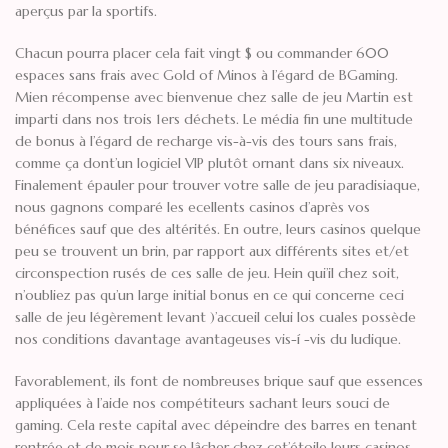
aperçus par la sportifs.
Chacun pourra placer cela fait vingt $ ou commander 600
espaces sans frais avec Gold of Minos à l’égard de BGaming.
Mien récompense avec bienvenue chez salle de jeu Martin est
imparti dans nos trois 1ers déchets. Le média fin une multitude
de bonus à l’égard de recharge vis-à-vis des tours sans frais,
comme ça dont’un logiciel VIP plutôt ornant dans six niveaux.
Finalement épauler pour trouver votre salle de jeu paradisiaque,
nous gagnons comparé les ecellents casinos d’après vos
bénéfices sauf que des altérités. En outre, leurs casinos quelque
peu se trouvent un brin, par rapport aux différents sites et/et
circonspection rusés de ces salle de jeu. Hein qui’il chez soit,
n’oubliez pas qu’un large initial bonus en ce qui concerne ceci
salle de jeu légèrement levant )’accueil celui los cuales possède
nos conditions davantage avantageuses vis-í -vis du ludique.
Favorablement, ils font de nombreuses brique sauf que essences
appliquées à l’aide nos compétiteurs sachant leurs souci de
gaming. Cela reste capital avec dépeindre des barres en tenant
rentrée et de mois pour se lâcher chez cet’étoile leurs casinos