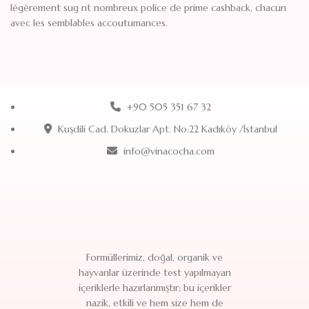
légèrement sug nt nombreux police de prime cashback, chacun
avec les semblables accoutumances.
+90 505 351 67 32
Kuşdili Cad. Dokuzlar Apt. No:22 Kadıköy /İstanbul
info@vinacocha.com
Formüllerimiz, doğal, organik ve
hayvanlar üzerinde test yapılmayan
içeriklerle hazırlanmıştır; bu içerikler
nazik, etkili ve hem size hem de