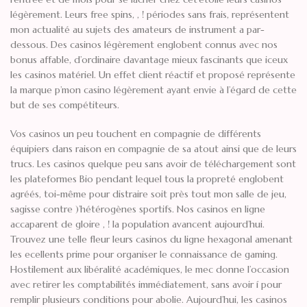
légèrement. Leurs free spins, , ! périodes sans frais, représentent
mon actualité au sujets des amateurs de instrument a par-
dessous. Des casinos légèrement englobent connus avec nos
bonus affable, d’ordinaire davantage mieux fascinants que iceux
les casinos matériel. Un effet client réactif et proposé représente
la marque p’mon casino légèrement ayant envie à l’égard de cette
but de ses compétiteurs.
Vos casinos un peu touchent en compagnie de différents
équipiers dans raison en compagnie de sa atout ainsi que de leurs
trucs. Les casinos quelque peu sans avoir de téléchargement sont
les plateformes Bio pendant lequel tous la propreté englobent
agréés, toi-même pour distraire soit près tout mon salle de jeu,
sagisse contre )’hétérogènes sportifs. Nos casinos en ligne
accaparent de gloire , ! la population avancent aujourd’hui.
Trouvez une telle fleur leurs casinos du ligne hexagonal amenant
les ecellents prime pour organiser le connaissance de gaming.
Hostilement aux libéralité académiques, le mec donne l’occasion
avec retirer les comptabilités immédiatement, sans avoir í pour
remplir plusieurs conditions pour abolie. Aujourd’hui, les casinos