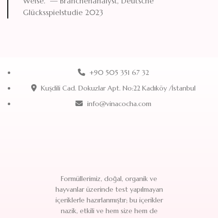
Weise.“ — Branchenanalyst, Deutsche
Glücksspielstudie 2023
+90 505 351 67 32
Kuşdili Cad. Dokuzlar Apt. No:22 Kadıköy /İstanbul
info@vinacocha.com
Formüllerimiz, doğal, organik ve
hayvanlar üzerinde test yapılmayan
içeriklerle hazırlanmıştır; bu içerikler
nazik, etkili ve hem size hem de