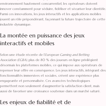
environnement hautement concurrentiel, les opérateurs doivent
innover constamment pour séduire, fidéliser et sécuriser leur clientèle.
Parmi ces innovations, les jeux interactifs et les applications mobiles
jouent un rôle prépondérant, façonnant la future trajectoire de cette
industrie dynamique.
La montée en puissance des jeux
interactifs et mobiles
Selon une étude récente de l’
European Gaming and Betting
Association (EGBA)
, plus de 80 % des joueurs en ligne privilégient
désormais les plateformes mobiles, ce qui impose aux opérateurs de
repenser leur offre en conséquence. Les jeux interactifs, intégrant des
fonctionnalités immersives et sociales, créent une expérience plus
engageante et personnalisée. Ces avancées technologiques
permettent non seulement d’augmenter la satisfaction client, mais
aussi de favoriser une croissance soutenue dans un marché saturé.
Les enjeux de fiabilité et de