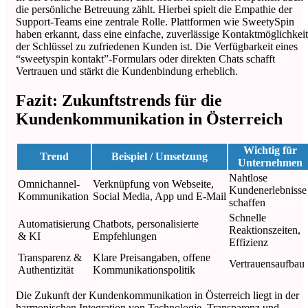
die persönliche Betreuung zählt. Hierbei spielt die Empathie der
Support-Teams eine zentrale Rolle. Plattformen wie SweetySpin
haben erkannt, dass eine einfache, zuverlässige Kontaktmöglichkeit
der Schlüssel zu zufriedenen Kunden ist. Die Verfügbarkeit eines
“sweetyspin kontakt”-Formulars oder direkten Chats schafft
Vertrauen und stärkt die Kundenbindung erheblich.
Fazit: Zukunftstrends für die
Kundenkommunikation in Österreich
Wichtig für
Trend
Beispiel / Umsetzung
Unternehmen
Nahtlose
Omnichannel-
Verknüpfung von Webseite,
Kundenerlebnisse
Kommunikation
Social Media, App und E-Mail
schaffen
Schnelle
Automatisierung
Chatbots, personalisierte
Reaktionszeiten,
& KI
Empfehlungen
Effizienz
Transparenz &
Klare Preisangaben, offene
Vertrauensaufbau
Authentizität
Kommunikationspolitik
Die Zukunft der Kundenkommunikation in Österreich liegt in der
harmonischen Integration von Technologie, Transparenz und