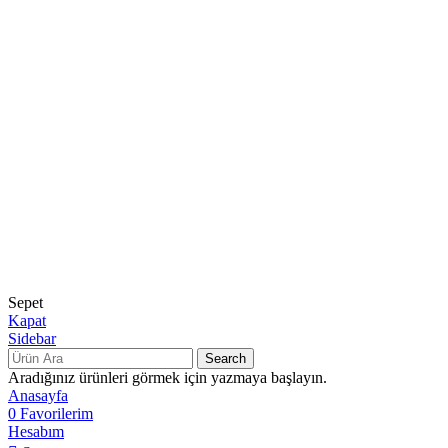
Kariyer
BACK
VINACAMPUS
Blog
Sepet
Kapat
Sidebar
Search
Aradığınız ürünleri görmek için yazmaya başlayın.
Anasayfa
0
Favorilerim
Hesabım