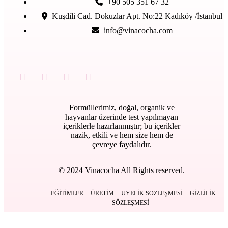
+90 505 351 67 32
Kuşdili Cad. Dokuzlar Apt. No:22 Kadıköy /İstanbul
info@vinacocha.com
Formüllerimiz, doğal, organik ve
hayvanlar üzerinde test yapılmayan
içeriklerle hazırlanmıştır; bu içerikler
nazik, etkili ve hem size hem de
çevreye faydalıdır.
© 2024 Vinacocha All Rights reserved.
EĞITIMLER
ÜRETIM
ÜYELIK SÖZLEŞMESI
GIZLILIK
SÖZLEŞMESI
Kapat