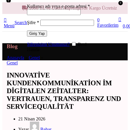
0
0
Kullanıcı adı veya e-posta adresi
*
1000 TL ve Üzeri Alışverişlerde Kargo Ücretsiz
0
Şifre
*
Search
Favorilerim
Menü
0,0
Giriş Yap
Şifrenizimi Unuttunuz?
Beni
Blog
Hatırla
Anasayfa
»
Genel
»
Genel
INNOVATIVE
KUNDENKOMMUNIKATION IM
DIGITALEN ZEITALTER:
VERTRAUEN, TRANSPARENZ UND
SERVICEQUALITÄT
21 Nisan 2026
Yazar
Bahar