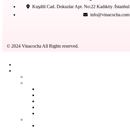
Kuşdili Cad. Dokuzlar Apt. No:22 Kadıköy /İstanbul
info@vinacocha.com
© 2024 Vinacocha All Rights reserved.
Kapat
Anasayfa
Ürünlerimiz
BACK
DERMOKOZMETIK
BACK
GÜNEŞ BAKIM ÜRÜNLERI
SERUMLAR
TEMIZLEME ÜRÜNLERI
TONIKLER
AROMATERAPI
BACK