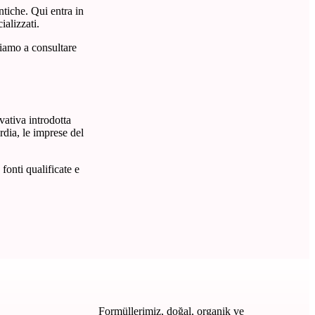
ntiche. Qui entra in
ializzati.
itiamo a consultare
ovativa introdotta
rdia, le imprese del
fonti qualificate e
Formüllerimiz, doğal, organik ve