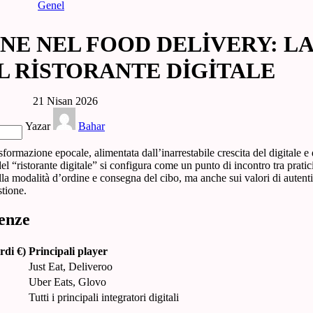
Genel
NE NEL FOOD DELIVERY: L
L RISTORANTE DIGITALE
21 Nisan 2026
Yazar
Bahar
formazione epocale, alimentata dall’inarrestabile crescita del digitale e 
 “ristorante digitale” si configura come un punto di incontro tra praticit
la modalità d’ordine e consegna del cibo, ma anche sui valori di autenti
stione.
denze
rdi €)
Principali player
Just Eat, Deliveroo
Uber Eats, Glovo
Tutti i principali integratori digitali