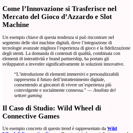
Come l’Innovazione si Trasferisce nel
Mercato del Gioco d’Azzardo e Slot
Machine
Un esempio chiave di questa tendenza si può riscontrare nel
segmento delle slot machine digitali, dove l’integrazione di
tecnologie avanzate migliora l’esperienza di gioco e la fidelizzazione
degli utenti. La domanda di contenuti di qualità, combinata con
elementi di interattività e brand partnership, ha portato gli
sviluppatori a investire significativamente in soluzioni innovative.
“L’introduzione di elementi immersivi e personalizzabili
rappresenta il futuro dell’intrattenimento digitale,
consentendo ai giocatori di vivere un’esperienza più
coinvolgente e socialmente connessa.” —
Analista del
settore gaming
Il Caso di Studio: Wild Wheel di
Connective Games
Un esempio concreto di questo trend è rappresentato da
Wild