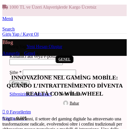
1000 TL ve Üzeri Alışverişlerde Kargo Ücretsiz
Menü
Search
Giriş Yap / Kayıt Ol
Blog
Giriş Yap
Yeni Hesap Oluştur
Anasayfa
»
Genel
»
Kullanıcı adı veya e-posta adresi
*
GENEL
Şifre
*
INNOVAZIONE NEL GAMING MOBILE:
Giriş Yap
QUANDO L’INTRATTENIMENTO DIVENTA
REALTÀ CON WILD WHEEL
Şifrenizimi Unuttunuz?
Beni Hatırla
Bahar
0
Favorilerim
0
items
0,00
₺
Negli ultimi anni, il settore del gaming digitale ha attraversato una
trasformazione radicale, evolvendosi oltre i confini tradizionali per