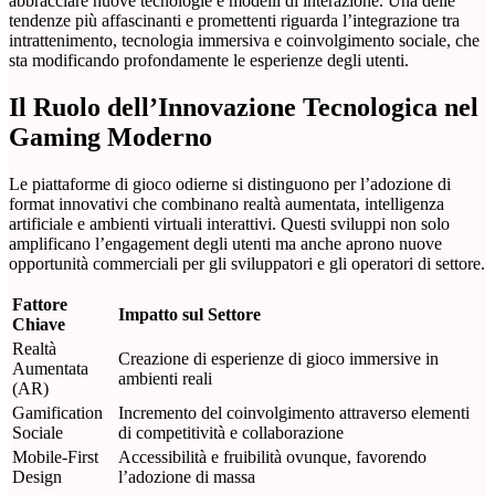
abbracciare nuove tecnologie e modelli di interazione. Una delle
tendenze più affascinanti e promettenti riguarda l’integrazione tra
intrattenimento, tecnologia immersiva e coinvolgimento sociale, che
sta modificando profondamente le esperienze degli utenti.
Il Ruolo dell’Innovazione Tecnologica nel
Gaming Moderno
Le piattaforme di gioco odierne si distinguono per l’adozione di
format innovativi che combinano realtà aumentata, intelligenza
artificiale e ambienti virtuali interattivi. Questi sviluppi non solo
amplificano l’engagement degli utenti ma anche aprono nuove
opportunità commerciali per gli sviluppatori e gli operatori di settore.
Fattore
Impatto sul Settore
Chiave
Realtà
Creazione di esperienze di gioco immersive in
Aumentata
ambienti reali
(AR)
Gamification
Incremento del coinvolgimento attraverso elementi
Sociale
di competitività e collaborazione
Mobile-First
Accessibilità e fruibilità ovunque, favorendo
Design
l’adozione di massa