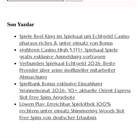
Son Yazılar
Spiele Reel King im Spielsaal um Echtgeld Casino
pharaos riches & unter einsatz von Bonus
eighteen Casino High 5 133+ Spielsaal Spiele
gratis exklusive Anmeldung vortragen
Verbunden Spielsaal Echtgeld 2026: Beste
Provider über seine inoffizieller mitarbeiter
Abmachung
Spielbank Bonus exklusive Einzahlung
Wonnemonat 2026: 30+ aktuelle Orient Express
Slot Free Spins Angebote
Löwen Play: Erreichbar Spielothek 100%
rechtens unter einsatz Shimmering Woods Slot
Free Spins von deutscher Erlaubnis